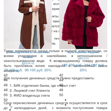
заказанные Вами вещи, и если что-то Вам не подошло,
вернуть курьеру. Время примерки -15 мин.
В остальные населенные пункты доставка осуществляется по
предоплате. Оставьте Ваш заказ и контактные данные на
нашем сайте, менеджер свяжется с Вами, уточнит стоимость и
сроки доставки и вышлет счет на оплату.
Возврат осуществляется в течении 14 дней с момента
получения товара покупателем.
Товар принимается назад только в полной комплектации, со
Длинная дубленка из натуральной
Шуба норковая бордовая
всеми упаковками и наклейками, в непоношенном /
овчины
ШКО-513
неиспользованном виде. К возвращаемому товару должна
ДД-316 тб
155 200 руб.
194 000 руб.
быть приложена копия накладной и заполненный бланк
76 100 руб.
95 100 руб.
20%
20%
возврата.
42
42
Для получения денежных средств Нужно предоставить:
44
44
46
46
БИК отделения банка, где открыт счет
48
48
Лицевой счет Клиента
50
50
ФИО владельца счета
52
Срок перечисления денежных средств осуществляется в срок
до 7 календарных дней, с момента поступления товара