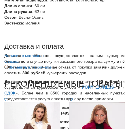
Длина спинки
: 60 см
Длина рукава
: 62 см
Сезон
: Весна-Осень
Застежка
: молния
Доставка и оплата
Доставка по
Наличие в магазинах
Москве
: осуществляется нашим курьером
бесплатно
Отзывы
в случае покупки заказанного товара на сумму
от 5
000 тыс. рублей
Добавить в избранное
. В случае отказа от покупки заказчик должен
оплатить
300
рублей
курьерских расходов.
РЕКОМЕНДУЕМЫЕ ТОВАРЫ
Доставка по
Подмосковью
и в регионы стоит
490 рублей
. и
осуществляется курьерской службой «
PONY EXPRESS
» и «
СДЭК
». Более чем в 6500 городах и населенных пунктах
предоставляется услуга оплаты курьеру после примерки.
Вы также можете уточнить возможность данной услуги у
нашего менеджера по тел.:
8 (495) 409 67 27
.
В день доставки Курьер позвонит Вам и уточнит время
доставки. Вы можете в присутствии Курьера примерить