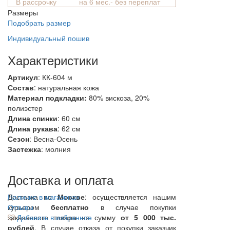
В рассрочку
на 6 мес.- без переплат
Размеры
Подобрать размер
Индивидуальный пошив
Характеристики
Артикул
: КК-604 м
Состав
:
натуральная кожа
Материал подкладки:
80% вискоза, 20%
полиэстер
Длина спинки
: 60 см
Длина рукава
: 62 см
Сезон
: Весна-Осень
Застежка
: молния
Доставка и оплата
Доставка по
Наличие в магазинах
Москве
: осуществляется нашим
курьером
Отзывы
бесплатно
в случае покупки
заказанного товара на сумму
Добавить в избранное
от 5 000 тыс.
рублей
. В случае отказа от покупки заказчик