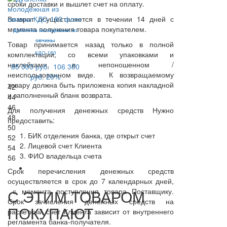
сроки доставки и вышлет счет на оплату.
Возврат осуществляется в течении 14 дней с
момента получения товара покупателем.
Дублёнка молодёжная из
овчины
Товар принимается назад только в полной
комплектации, со всеми упаковками и
КДО-180
наклейками, в непоношенном /
85 000 руб.
106 300
неиспользованном виде. К возвращаемому
руб.
20%
товару должна быть приложена копия накладной
42
и заполненный бланк возврата.
44
46
Для получения денежных средств Нужно
48
предоставить:
50
БИК отделения банка, где открыт счет
52
Лицевой счет Клиента
54
ФИО владельца счета
56
Срок перечисления денежных средств
осуществляется в срок до 7 календарных дней,
С ЭТИМ ТОВАРОМ
с момента поступления товара Поставщику.
Срок зачисления денежных средств на
ПОКУПАЮТ
расчетный счет Клиента зависит от внутреннего
регламента банка-получателя.