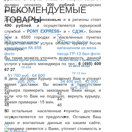
должен оплатить
300
рублей
курьерских
РЕКОМЕНДУЕМЫЕ
расходов.
ТОВАРЫ
Доставка по
Подмосковью
и в регионы стоит
490 рублей
. и осуществляется курьерской
службой «
PONY EXPRESS
» и «
СДЭК
». Более
чем в 6500 городах и населенных пунктах
предоставляется услуга оплаты курьеру после
примерки.
Вы также можете уточнить возможность данной
Кожаная куртка утеплённая
Пальто белое с капюшоном
услуги у нашего менеджера по тел.:
8 (495) 409
из меха песца
КК-658
67 27
.
ГР-13 бел
51 700 руб.
64 600
В день доставки Курьер позвонит Вам и уточнит
руб.
20%
34 400 руб.
43 000
время доставки. Вы можете в присутствии
42
руб.
20%
Курьера примерить заказанные Вами вещи, и
44
42
если что-то Вам не подошло, вернуть курьеру.
46
44
Время примерки -15 мин.
48
46
В остальные населенные пункты доставка
50
осуществляется по предоплате. Оставьте Ваш
заказ и контактные данные на нашем сайте,
менеджер свяжется с Вами, уточнит стоимость и