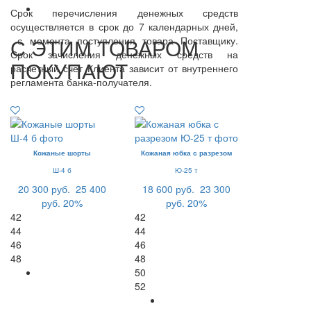
Срок перечисления денежных средств
осуществляется в срок до 7 календарных дней,
С ЭТИМ ТОВАРОМ
с момента поступления товара Поставщику.
Срок зачисления денежных средств на
ПОКУПАЮТ
расчетный счет Клиента зависит от внутреннего
регламента банка-получателя.
Кожаные шорты
Кожаная юбка с разрезом
Ш-4 б
Ю-25 т
20 300 руб.
25 400
18 600 руб.
23 300
руб.
20%
руб.
20%
42
42
44
44
46
46
48
48
50
52