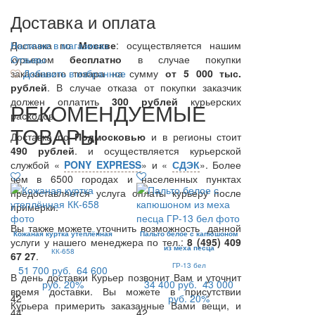
Доставка и оплата
Доставка по
Наличие в магазинах
Москве
: осуществляется нашим
курьером
Отзывы
бесплатно
в случае покупки
заказанного товара на сумму
Добавить в избранное
от 5 000 тыс.
рублей
. В случае отказа от покупки заказчик
должен оплатить
300
рублей
курьерских
РЕКОМЕНДУЕМЫЕ
расходов.
ТОВАРЫ
Доставка по
Подмосковью
и в регионы стоит
490 рублей
. и осуществляется курьерской
службой «
PONY EXPRESS
» и «
СДЭК
». Более
чем в 6500 городах и населенных пунктах
предоставляется услуга оплаты курьеру после
примерки.
Вы также можете уточнить возможность данной
Кожаная куртка утеплённая
Пальто белое с капюшоном
услуги у нашего менеджера по тел.:
8 (495) 409
из меха песца
КК-658
67 27
.
ГР-13 бел
51 700 руб.
64 600
В день доставки Курьер позвонит Вам и уточнит
руб.
20%
34 400 руб.
43 000
время доставки. Вы можете в присутствии
42
руб.
20%
Курьера примерить заказанные Вами вещи, и
44
42