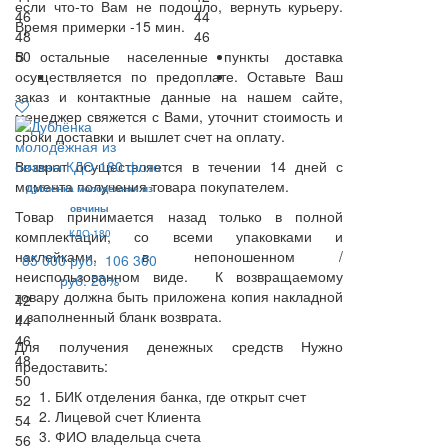
если что-то Вам не подошло, вернуть курьеру.
46
44
Время примерки -15 мин.
48
46
В остальные населенные пункты доставка
50
осуществляется по предоплате. Оставьте Ваш
заказ и контактные данные на нашем сайте,
менеджер свяжется с Вами, уточнит стоимость и
сроки доставки и вышлет счет на оплату.
Возврат осуществляется в течении 14 дней с
момента получения товара покупателем.
Дублёнка молодёжная из
овчины
Товар принимается назад только в полной
комплектации, со всеми упаковками и
КДО-180
наклейками, в непоношенном /
85 000 руб.
106 300
неиспользованном виде. К возвращаемому
руб.
20%
товару должна быть приложена копия накладной
42
и заполненный бланк возврата.
44
46
Для получения денежных средств Нужно
48
предоставить:
50
БИК отделения банка, где открыт счет
52
Лицевой счет Клиента
54
ФИО владельца счета
56