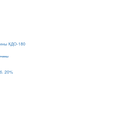
вчины
б.
20%