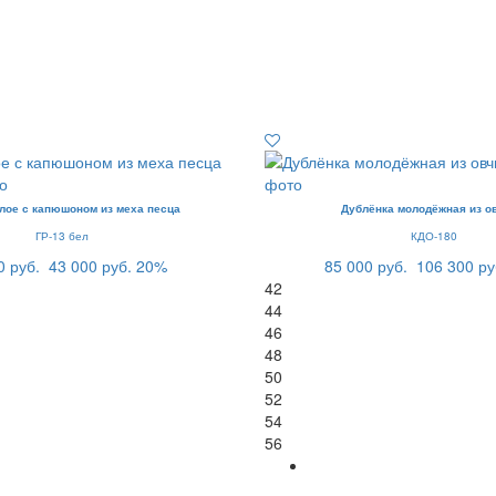
лое с капюшоном из меха песца
Дублёнка молодёжная из о
ГР-13 бел
КДО-180
0 руб.
43 000 руб.
20%
85 000 руб.
106 300 ру
42
44
46
48
50
52
54
56