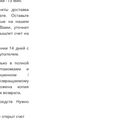
ки -15 мин.
нкты доставка
ате. Оставьте
нные на нашем
Вами, уточнит
вышлет счет на
ении 14 дней с
упателем.
лько в полной
упаковками и
ошенном /
возвращаемому
ожена копия
к возврата.
редств Нужно
 открыт счет