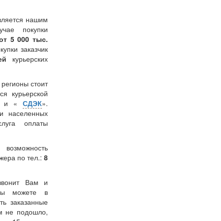
вляется нашим
учае покупки
от 5 000 тыс.
окупки заказчик
лей
курьерских
в регионы стоит
ся курьерской
» и «
СДЭК
».
и населенных
слуга оплаты
 возможность
жера по тел.:
8
звонит Вам и
 Вы можете в
ть заказанные
м не подошло,