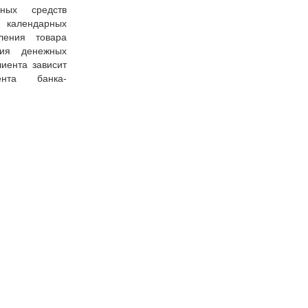
ных средств
7 календарных
ения товара
ния денежных
иента зависит
ента банка-