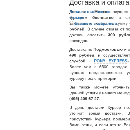
Доставка и оплата
Доставка по
Наличие в магазинах
Москве
: осущест
курьером
Отзывы
бесплатно
в сл
заказанного товара на сумму
Добавить в избранное
рублей
. В случае отказа от п
должен оплатить
300
руб
расходов.
Доставка по
Подмосковью
и 
490 рублей
. и осуществляет
службой «
PONY EXPRESS
Более чем в 6500 городах 
пунктах предоставляется у
курьеру после примерки.
Вы также можете уточнить
данной услуги у нашего менед
(495) 409 67 27
.
В день доставки Курьер по
уточнит время доставки.
присутствии Курьера примери
Вами вещи, и если что-то Ва