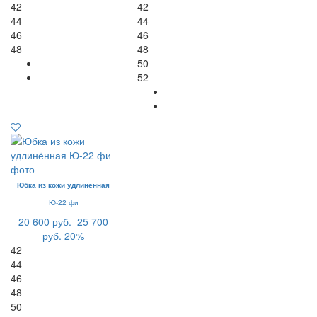
42
42
44
44
46
46
48
48
50
52
Юбка из кожи удлинённая
Ю-22 фи
20 600 руб.
25 700
руб.
20%
42
44
46
48
50