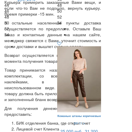
Курьера примерить заказанные Вами вещи, и
44
48
если что-то Вам не подошло, вернуть курьеру.
46
50
Время примерки -15 мин.
48
52
В остальные населенные пункты доставка
50
54
осуществляется по предоплате. Оставьте Ваш
52
заказ и контактные данные на нашем сайте,
54
менеджер свяжется с Вами, уточнит стоимость и
сроки доставки и вышлет счет на оплату.
Возврат осуществляется в течении 14 дней с
момента получения товара покупателем.
Товар принимается назад только в полной
комплектации, со всеми упаковками и
наклейками, в непоношенном /
неиспользованном виде. К возвращаемому
товару должна быть приложена копия накладной
и заполненный бланк возврата.
Для получения денежных средств Нужно
предоставить:
Кожаные штаны коричневые
БИК отделения банка, где открыт счет
БР-11 к
Лицевой счет Клиента
25 000 руб.
31 200