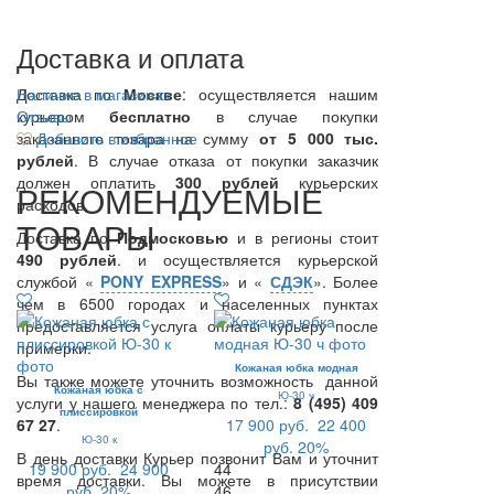
Доставка и оплата
Доставка по
Наличие в магазинах
Москве
: осуществляется нашим
курьером
Отзывы
бесплатно
в случае покупки
заказанного товара на сумму
Добавить в избранное
от 5 000 тыс.
рублей
. В случае отказа от покупки заказчик
должен оплатить
300
рублей
курьерских
РЕКОМЕНДУЕМЫЕ
расходов.
ТОВАРЫ
Доставка по
Подмосковью
и в регионы стоит
490 рублей
. и осуществляется курьерской
службой «
PONY EXPRESS
» и «
СДЭК
». Более
чем в 6500 городах и населенных пунктах
предоставляется услуга оплаты курьеру после
примерки.
Кожаная юбка модная
Вы также можете уточнить возможность данной
Кожаная юбка с
Ю-30 ч
услуги у нашего менеджера по тел.:
8 (495) 409
плиссировкой
67 27
.
17 900 руб.
22 400
Ю-30 к
руб.
20%
В день доставки Курьер позвонит Вам и уточнит
19 900 руб.
24 900
44
время доставки. Вы можете в присутствии
руб.
20%
46