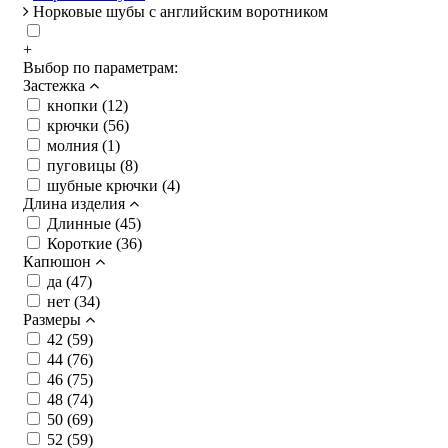
Норковые шубы с английским воротником
+
Выбор по параметрам:
Застежка
кнопки (
12
)
крючки (
56
)
молния (
1
)
пуговицы (
8
)
шубные крючки (
4
)
Длина изделия
Длинные (
45
)
Короткие (
36
)
Капюшон
да (
47
)
нет (
34
)
Размеры
42 (
59
)
44 (
76
)
46 (
75
)
48 (
74
)
50 (
69
)
52 (
59
)