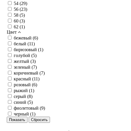
54 (
29
)
56 (
23
)
58 (
5
)
60 (
3
)
62 (
1
)
Цвет
бежевый (
6
)
белый (
11
)
бирюзовый (
1
)
голубой (
5
)
желтый (
3
)
зеленый (
7
)
коричневый (
7
)
красный (
11
)
розовый (
6
)
рыжий (
1
)
серый (
8
)
синий (
5
)
фиолетовый (
9
)
черный (
1
)