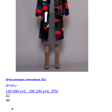
Шуба норковая с воротником 2022
ШД-441 ц
149 000 руб.
186 200 руб.
20%
42
44