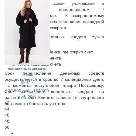
комплектации, со всеми упаковками и
наклейками, в непоношенном /
неиспользованном виде. К возвращаемому
товару должна быть приложена копия накладной
и заполненный бланк возврата.
Для получения денежных средств Нужно
предоставить:
БИК отделения банка, где открыт счет
Лицевой счет Клиента
ФИО владельца счета
Норковая шуба автоледи
Срок перечисления денежных средств
черная
осуществляется в срок до 7 календарных дней,
ШК-371ч
с момента поступления товара Поставщику.
129 900 руб.
162 300
Срок зачисления денежных средств на
руб.
20%
расчетный счет Клиента зависит от внутреннего
42
регламента банка-получателя.
44
46
48
50