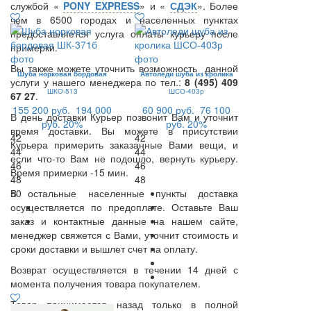
службой «
PONY EXPRESS
» и «
СДЭК
». Более
чем в 6500 городах и населенных пунктах
предоставляется услуга оплаты курьеру после
примерки.
Вы также можете уточнить возможность данной
Шуба норковая бордовая
Автоледи шуба из кролика
услуги у нашего менеджера по тел.:
8 (495) 409
ШКО-513
ШСО-403р
67 27
.
155 200 руб.
194 000
60 900 руб.
76 100
В день доставки Курьер позвонит Вам и уточнит
руб.
20%
руб.
20%
время доставки. Вы можете в присутствии
42
42
Курьера примерить заказанные Вами вещи, и
44
44
если что-то Вам не подошло, вернуть курьеру.
46
46
Время примерки -15 мин.
48
48
В остальные населенные пункты доставка
50
осуществляется по предоплате. Оставьте Ваш
заказ и контактные данные на нашем сайте,
менеджер свяжется с Вами, уточнит стоимость и
сроки доставки и вышлет счет на оплату.
Возврат осуществляется в течении 14 дней с
момента получения товара покупателем.
Товар принимается назад только в полной