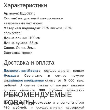
Характеристики
Артикул
: ШД-327 с
Состав
:
натуральный мех кролика +
натуральный мех норки
Материал подкладки:
80% вискоза, 20%
полиэстер
Длина спинки
: 100 см
Длина рукава
: 58 см
Сезон
: Осень-Зима
Застежка
: кнопки
Доставка и оплата
Доставка по
Наличие в магазинах
Москве
: осуществляется нашим
курьером
Отзывы
бесплатно
в случае покупки
заказанного товара на сумму
Добавить в избранное
от 5 000 тыс.
рублей
. В случае отказа от покупки заказчик
должен оплатить
300
рублей
курьерских
РЕКОМЕНДУЕМЫЕ
расходов.
ТОВАРЫ
Доставка по
Подмосковью
и в регионы стоит
490 рублей
. и осуществляется курьерской