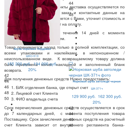
44
В остальные населенные пункты доставка осуществляется по
46
предоплате. Оставьте Ваш заказ и контактные данные на
48
нашем сайте, менеджер свяжется с Вами, уточнит стоимость и
сроки доставки и вышлет счет на оплату.
Возврат осуществляется в течении 14 дней с момента
получения товара покупателем.
Товар принимается назад только в полной комплектации, со
Шуба норковая бордовая
всеми упаковками и наклейками, в непоношенном /
ШКО-513
неиспользованном виде. К возвращаемому товару должна
155 200 руб.
194 000 руб.
быть приложена копия накладной и заполненный бланк
20%
возврата.
42
Для получения денежных средств Нужно предоставить:
44
Норковая шуба автоледи черная
46
БИК отделения банка, где открыт счет
ШК-371ч
48
Лицевой счет Клиента
129 900 руб.
162 300 руб.
50
ФИО владельца счета
20%
Срок перечисления денежных средств осуществляется в срок
42
до 7 календарных дней, с момента поступления товара
44
Поставщику. Срок зачисления денежных средств на расчетный
46
счет Клиента зависит от внутреннего регламента банка-
48