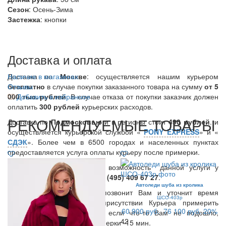
Сезон
: Осень-Зима
Застежка
: кнопки
Доставка и оплата
Доставка по
Наличие в магазинах
Москве
: осуществляется нашим курьером
бесплатно
Отзывы
в случае покупки заказанного товара на сумму
от 5
000 тыс. рублей
Добавить в избранное
. В случае отказа от покупки заказчик должен
оплатить
300
рублей
курьерских расходов.
РЕКОМЕНДУЕМЫЕ ТОВАРЫ
Доставка по
Подмосковью
и в регионы стоит
490 рублей
. и
осуществляется курьерской службой «
PONY EXPRESS
» и «
СДЭК
». Более чем в 6500 городах и населенных пунктах
предоставляется услуга оплаты курьеру после примерки.
Вы также можете уточнить возможность данной услуги у
нашего менеджера по тел.:
8 (495) 409 67 27
.
Автоледи шуба из кролика
В день доставки Курьер позвонит Вам и уточнит время
ШСО-403р
доставки. Вы можете в присутствии Курьера примерить
60 900 руб.
76 100 руб.
20%
заказанные Вами вещи, и если что-то Вам не подошло,
42
вернуть курьеру. Время примерки -15 мин.