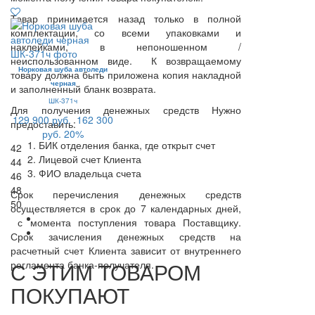
Товар принимается назад только в полной
комплектации, со всеми упаковками и
наклейками, в непоношенном /
неиспользованном виде. К возвращаемому
Норковая шуба автоледи
товару должна быть приложена копия накладной
черная
и заполненный бланк возврата.
ШК-371ч
Для получения денежных средств Нужно
129 900 руб.
162 300
предоставить:
руб.
20%
БИК отделения банка, где открыт счет
42
Лицевой счет Клиента
44
ФИО владельца счета
46
48
Срок перечисления денежных средств
50
осуществляется в срок до 7 календарных дней,
с момента поступления товара Поставщику.
Срок зачисления денежных средств на
расчетный счет Клиента зависит от внутреннего
С ЭТИМ ТОВАРОМ
регламента банка-получателя.
ПОКУПАЮТ