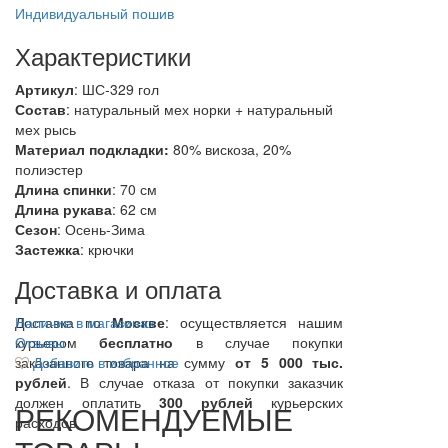
Индивидуальный пошив
Характеристики
Артикул
: ШС-329 гол
Состав
:
натуральный мех норки + натуральный
мех рысь
Материал подкладки:
80% вискоза, 20%
полиэстер
Длина спинки
: 70 см
Длина рукава
: 62 см
Сезон
: Осень-Зима
Застежка
: крючки
Доставка и оплата
Доставка по
Наличие в магазинах
Москве
: осуществляется нашим
курьером
Отзывы
бесплатно
в случае покупки
заказанного товара на сумму
Добавить в избранное
от 5 000 тыс.
рублей
. В случае отказа от покупки заказчик
должен оплатить
300
рублей
курьерских
РЕКОМЕНДУЕМЫЕ
расходов.