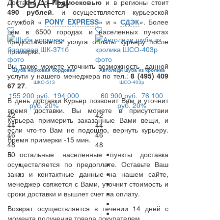
ТОВАРЫ
Доставка по
Подмосковью
и в регионы стоит
490 рублей
. и осуществляется курьерской
службой «
PONY EXPRESS
» и «
СДЭК
». Более
чем в 6500 городах и населенных пунктах
предоставляется услуга оплаты курьеру после
примерки.
Вы также можете уточнить возможность данной
Шуба норковая бордовая
Автоледи шуба из кролика
услуги у нашего менеджера по тел.:
8 (495) 409
ШКО-513
ШСО-403р
67 27
.
155 200 руб.
194 000
60 900 руб.
76 100
В день доставки Курьер позвонит Вам и уточнит
руб.
20%
руб.
20%
время доставки. Вы можете в присутствии
42
42
Курьера примерить заказанные Вами вещи, и
44
44
если что-то Вам не подошло, вернуть курьеру.
46
46
Время примерки -15 мин.
48
48
В остальные населенные пункты доставка
50
осуществляется по предоплате. Оставьте Ваш
заказ и контактные данные на нашем сайте,
менеджер свяжется с Вами, уточнит стоимость и
сроки доставки и вышлет счет на оплату.
Возврат осуществляется в течении 14 дней с
момента получения товара покупателем.