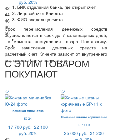
руб.
20%
БИК отделения банка, где открыт счет
42
Лицевой счет Клиента
44
ФИО владельца счета
46
48
Срок перечисления денежных средств
50
осуществляется в срок до 7 календарных дней,
с момента поступления товара Поставщику.
Срок зачисления денежных средств на
расчетный счет Клиента зависит от внутреннего
С ЭТИМ ТОВАРОМ
регламента банка-получателя.
ПОКУПАЮТ
Кожаная мини-юбка
Кожаные штаны коричневые
Ю-24
БР-11 к
17 700 руб.
22 100
руб.
20%
25 000 руб.
31 200
42
руб.
20%