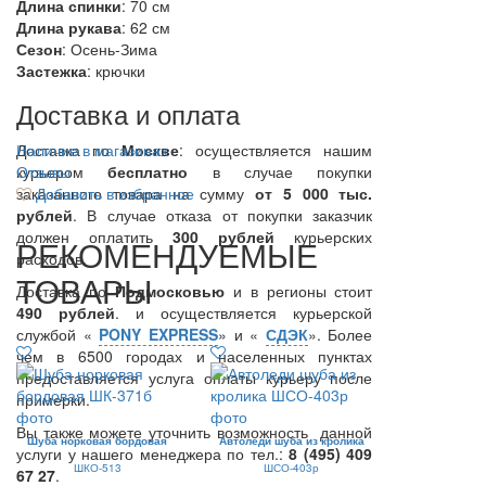
Длина спинки
: 70 см
Длина рукава
: 62 см
Сезон
: Осень-Зима
Застежка
: крючки
Доставка и оплата
Доставка по
Наличие в магазинах
Москве
: осуществляется нашим
курьером
Отзывы
бесплатно
в случае покупки
заказанного товара на сумму
Добавить в избранное
от 5 000 тыс.
рублей
. В случае отказа от покупки заказчик
должен оплатить
300
рублей
курьерских
РЕКОМЕНДУЕМЫЕ
расходов.
ТОВАРЫ
Доставка по
Подмосковью
и в регионы стоит
490 рублей
. и осуществляется курьерской
службой «
PONY EXPRESS
» и «
СДЭК
». Более
чем в 6500 городах и населенных пунктах
предоставляется услуга оплаты курьеру после
примерки.
Вы также можете уточнить возможность данной
Шуба норковая бордовая
Автоледи шуба из кролика
услуги у нашего менеджера по тел.:
8 (495) 409
ШКО-513
ШСО-403р
67 27
.