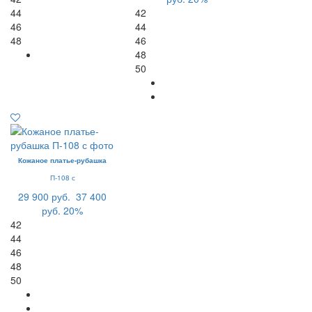
44
42
46
44
48
46
48
50
Кожаное платье-рубашка
П-108 с
29 900 руб.
37 400
руб.
20%
42
44
46
48
50