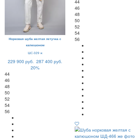
44
46
48
50
52
54
56
Норковая шуба желтая летучка с
капюшоном
ШС-329 ж
229 900 руб.
287 400 руб.
20%
44
46
48
50
52
54
56