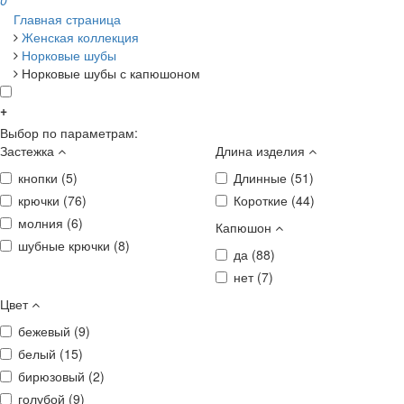
0
Главная страница
Женская коллекция
Норковые шубы
Норковые шубы с капюшоном
+
Выбор по параметрам:
Застежка
Длина изделия
кнопки (
5
)
Длинные (
51
)
крючки (
76
)
Короткие (
44
)
молния (
6
)
Капюшон
шубные крючки (
8
)
да (
88
)
нет (
7
)
Цвет
бежевый (
9
)
белый (
15
)
бирюзовый (
2
)
голубой (
9
)