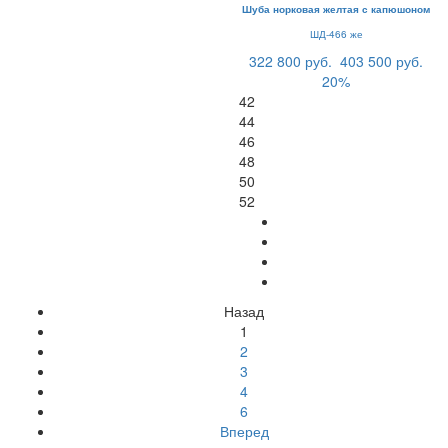
Шуба норковая желтая с капюшоном
ШД-466 же
322 800 руб.
403 500 руб.
20%
42
44
46
48
50
52
Назад
1
2
3
4
6
Вперед