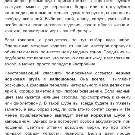
дизайнеры рекомендуют присмотреться к коротким шубкам
«летучая мышь» до середины бедра или к полушубкам
«автоледи», которые не мешают дамам за рулем, сохраняя их
свободу движений. Выбирая крой, длину, силуэт, учитывайте
особенности носки мехового изделия, своего образа жизни и,
конечно, характерные черты вашей фигуры.
Если говорить о расцветках, то тут выбор куда шире.
Элегантные меховые изделия от наших мастеров порадуют
обилием смелых, по-настоящему модных тонов. Среди них вы
подберете тот вариант, что хорошо оттенит кожу, цвет глаз или
волос, а может, просто попадет в настроение.
Неустаревающей классикой по-прежнему остается
черная
норковая шуба с капюшоном
. Она всегда выглядит
роскошно, а красивые переливы натурального меха делают ее
яркой, хорошо заметной при любом освещении. Если черный
цвет вам кажется излишне строгим, присмотритесь к синему
или фиолетовому. В такой шубе вы всегда будете выглядеть
заметно, а ваш образ вряд ли хоть кто-то сочтет скучным. Не
менее привлекательно выглядит
белая норковая шуба с
капюшоном
. Однако она потребует особой аккуратности при
ношении. Светлые оттенки довольно марки, но при этом
придают образу легкости, нежности. Белый цвет проще