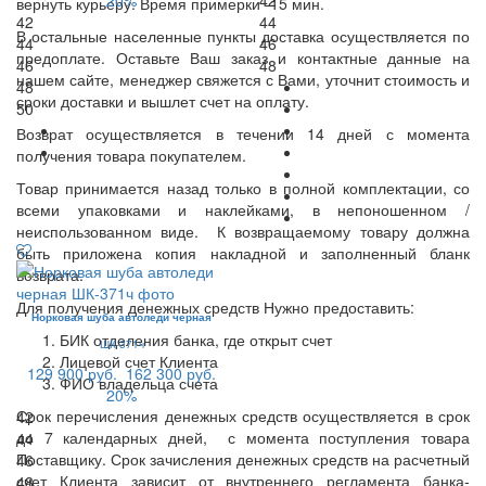
вернуть курьеру. Время примерки -15 мин.
42
44
В остальные населенные пункты доставка осуществляется по
44
46
предоплате. Оставьте Ваш заказ и контактные данные на
46
48
нашем сайте, менеджер свяжется с Вами, уточнит стоимость и
48
сроки доставки и вышлет счет на оплату.
50
Возврат осуществляется в течении 14 дней с момента
получения товара покупателем.
Товар принимается назад только в полной комплектации, со
всеми упаковками и наклейками, в непоношенном /
неиспользованном виде. К возвращаемому товару должна
быть приложена копия накладной и заполненный бланк
возврата.
Для получения денежных средств Нужно предоставить:
Норковая шуба автоледи черная
БИК отделения банка, где открыт счет
ШК-371ч
Лицевой счет Клиента
129 900 руб.
162 300 руб.
ФИО владельца счета
20%
Срок перечисления денежных средств осуществляется в срок
42
до 7 календарных дней, с момента поступления товара
44
Поставщику. Срок зачисления денежных средств на расчетный
46
счет Клиента зависит от внутреннего регламента банка-
48