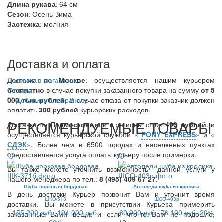
Длина рукава
: 64 см
Сезон
: Осень-Зима
Застежка
: молния
Доставка и оплата
Доставка по
Наличие в магазинах
Москве
: осуществляется нашим курьером
бесплатно
Отзывы
в случае покупки заказанного товара на сумму
от 5
000 тыс. рублей
Добавить в избранное
. В случае отказа от покупки заказчик должен
оплатить
300
рублей
курьерских расходов.
РЕКОМЕНДУЕМЫЕ ТОВАРЫ
Доставка по
Подмосковью
и в регионы стоит
490 рублей
. и
осуществляется курьерской службой «
PONY EXPRESS
» и «
СДЭК
». Более чем в 6500 городах и населенных пунктах
предоставляется услуга оплаты курьеру после примерки.
Вы также можете уточнить возможность данной услуги у
нашего менеджера по тел.:
8 (495) 409 67 27
.
Шуба норковая бордовая
Автоледи шуба из кролика
В день доставки Курьер позвонит Вам и уточнит время
ШКО-513
ШСО-403р
доставки. Вы можете в присутствии Курьера примерить
155 200 руб.
194 000 руб.
60 900 руб.
76 100 руб.
20%
заказанные Вами вещи, и если что-то Вам не подошло,
20%
42