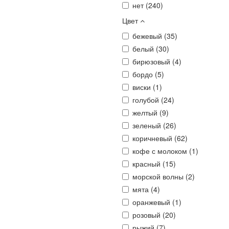
нет (
240
)
Цвет
бежевый (
35
)
белый (
30
)
бирюзовый (
4
)
бордо (
5
)
виски (
1
)
голубой (
24
)
желтый (
9
)
зеленый (
26
)
коричневый (
62
)
кофе с молоком (
1
)
красный (
15
)
морской волны (
2
)
мята (
4
)
оранжевый (
1
)
розовый (
20
)
рыжий (
7
)