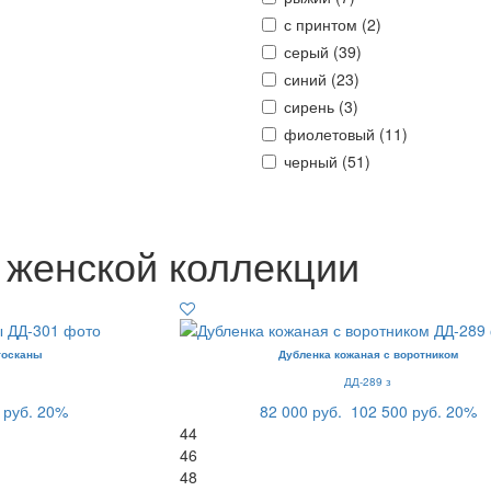
с принтом (
2
)
серый (
39
)
синий (
23
)
сирень (
3
)
фиолетовый (
11
)
черный (
51
)
 женской коллекции
тосканы
Дубленка кожаная с воротником
ДД-289 з
 руб.
20%
82 000 руб.
102 500 руб.
20%
44
46
48