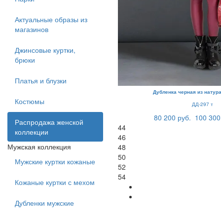
Актуальные образы из
магазинов
Джинсовые куртки,
брюки
Платья и блузки
Дубленка черная из натур
Костюмы
ДД-297 т
80 200 руб.
100 300
Распродажа женской
44
коллекции
46
Мужская коллекция
48
50
Мужские куртки кожаные
52
54
Кожаные куртки с мехом
Дубленки мужские