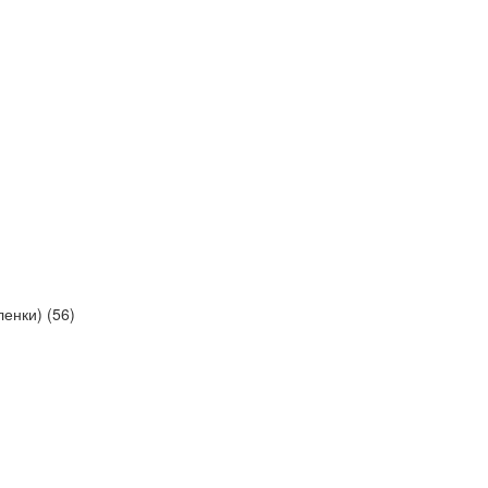
енки) (
56
)