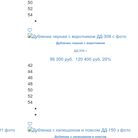
50
52
54
Дубленка черная с воротником
ДД-306 с
96 300 руб.
120 400 руб.
20%
42
44
46
48
50
52
54
Дубленка с капюшоном и поясом