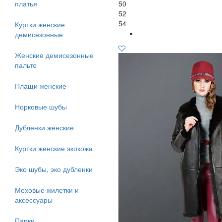
платья
50
52
54
Куртки женские
демисезонные
Женские демисезонные
пальто
Плащи женские
Норковые шубы
Дубленки женские
Куртки женские экокожа
Эко шубы, эко дубленки
Меховые жилетки и
аксессуары
Парки