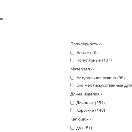
ии
Популярность
Новые (
10
)
Популярные (
137
)
Материал
Натуральная овчина (
99
)
Эко мех (искусственные дубл
Длина изделия
Длинные (
251
)
Короткие (
140
)
Капюшон
да (
151
)