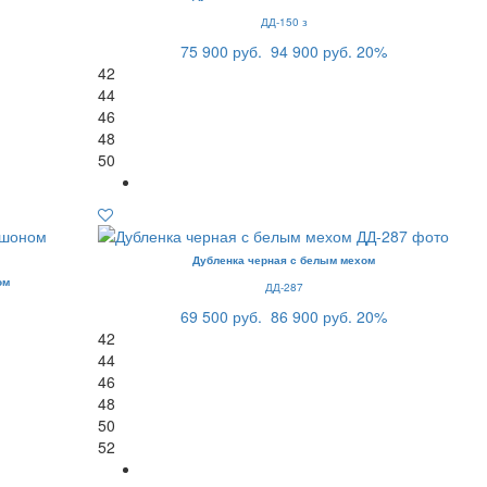
ДД-150 з
75 900 руб.
94 900 руб.
20%
42
44
46
48
50
Дубленка черная с белым мехом
ом
ДД-287
69 500 руб.
86 900 руб.
20%
42
44
46
48
50
52