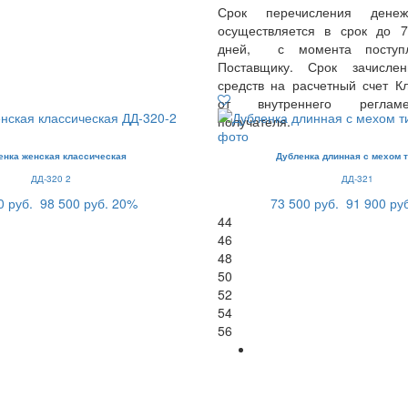
Срок перечисления денеж
осуществляется в срок до 
дней, с момента поступл
Поставщику. Срок зачисле
средств на расчетный счет Кл
от внутреннего реглам
получателя.
енка женская классическая
Дубленка длинная с мехом т
ДД-320 2
ДД-321
0 руб.
98 500 руб.
20%
73 500 руб.
91 900 ру
44
46
48
50
52
54
56