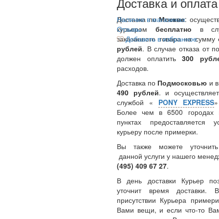
Доставка и оплата
Доставка по
Наличие в магазинах
Москве
: осущест
курьером
Отзывы
бесплатно
в сл
заказанного товара на сумму
Добавить в избранное
рублей
. В случае отказа от п
должен оплатить
300
руб
расходов.
Доставка по
Подмосковью
и 
490 рублей
. и осуществляет
службой «
PONY EXPRESS
Более чем в 6500 городах 
пунктах предоставляется у
курьеру после примерки.
Вы также можете уточнить
данной услуги у нашего менед
(495) 409 67 27
.
В день доставки Курьер по
уточнит время доставки.
присутствии Курьера примери
Вами вещи, и если что-то Ва