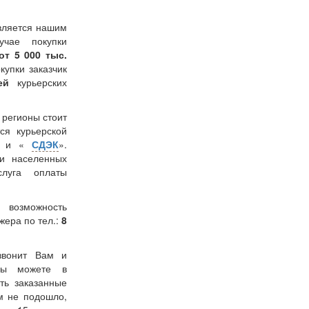
вляется нашим
учае покупки
от 5 000 тыс.
окупки заказчик
лей
курьерских
в регионы стоит
ся курьерской
» и «
СДЭК
».
и населенных
слуга оплаты
 возможность
жера по тел.:
8
звонит Вам и
 Вы можете в
ть заказанные
м не подошло,