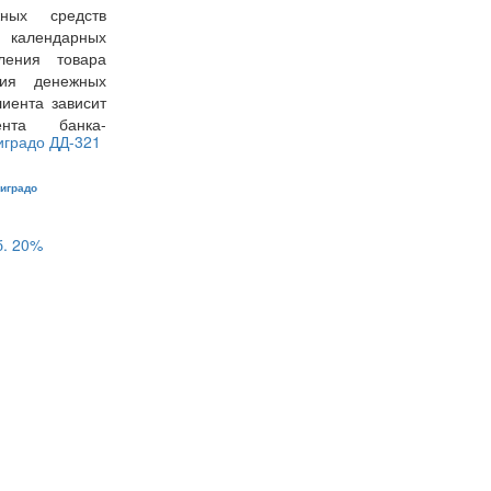
ных средств
7 календарных
ения товара
ния денежных
иента зависит
ента банка-
иградо
б.
20%