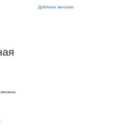
Дубленки женские
ная
озможны
)