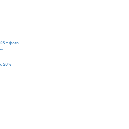
ом
б.
20%