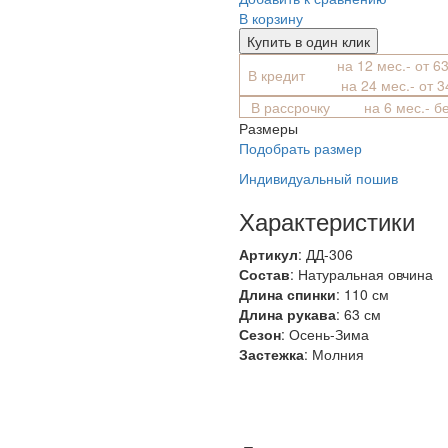
В корзину
Купить в один клик
на 12 мес.- от 6
В кредит
на 24 мес.- от 
В рассрочку
на 6 мес.- б
Размеры
Подобрать размер
Индивидуальный пошив
Характеристики
Артикул
: ДД-306
Состав
:
Натуральная овчина
Длина спинки
: 110 см
Длина рукава
: 63 см
Сезон
: Осень-Зима
Застежка
: Молния