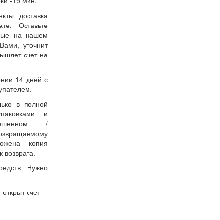
ки -15 мин.
нкты доставка
ате. Оставьте
нные на нашем
Вами, уточнит
вышлет счет на
ении 14 дней с
упателем.
лько в полной
упаковками и
ошенном /
возвращаемому
ожена копия
к возврата.
редств Нужно
 открыт счет