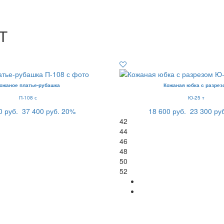
Т
ожаное платье-рубашка
Кожаная юбка с разрез
П-108 с
Ю-25 т
0 руб.
37 400 руб.
20%
18 600 руб.
23 300 ру
42
44
46
48
50
52