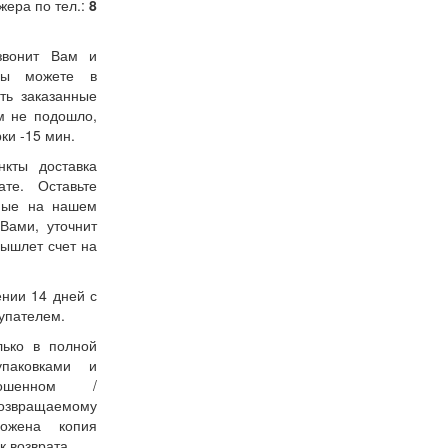
жера по тел.:
8
звонит Вам и
 Вы можете в
ть заказанные
м не подошло,
ки -15 мин.
нкты доставка
ате. Оставьте
нные на нашем
Вами, уточнит
вышлет счет на
ении 14 дней с
упателем.
лько в полной
упаковками и
ошенном /
возвращаемому
ожена копия
к возврата.