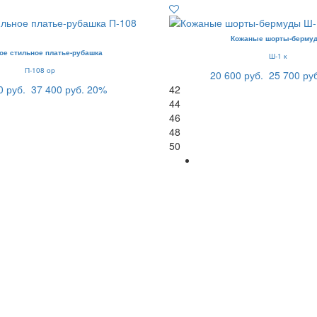
Кожаные шорты-берму
ое стильное платье-рубашка
Ш-1 к
П-108 ор
20 600 руб.
25 700 ру
0 руб.
37 400 руб.
20%
42
44
46
48
50