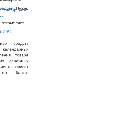
редств Нужно
ка
 открыт счет
б.
20%
ных средств
7 календарных
ения товара
ния денежных
иента зависит
ента банка-