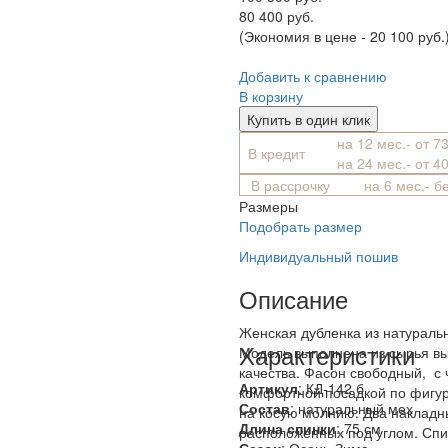
80 400 руб.
(Экономия в цене - 20 100 руб.
Добавить к сравнению
В корзину
Купить в один клик
на 12 мес.- от 7
В кредит
на 24 мес.- от 4
В рассрочку
на 6 мес.- б
Размеры
Подобрать размер
Индивидуальный пошив
Описание
Женская дубленка из натураль
Характеристики
Модель выполнена из сырья в
качества. Фасон свободный, с 
Артикул
: КД-142 б
комфортной посадкой по фигур
Состав
:
натуральный мех
на косую молнию. Два накладн
Длина спинки
: 75 см
расположенных под углом. Спи