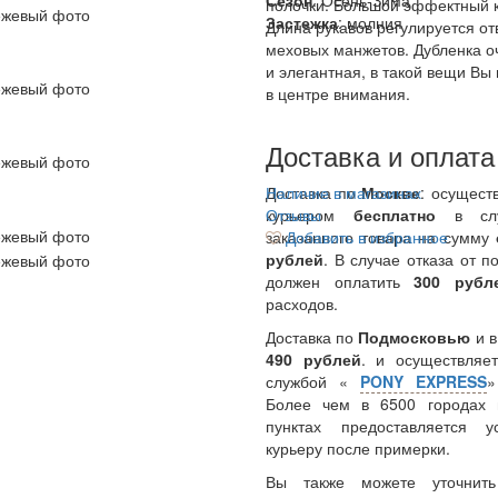
Сезон
: Осень-Зима
полочки. Большой эффектный 
Застежка
: молния
Длина рукавов регулируется о
меховых манжетов. Дубленка о
и элегантная, в такой вещи Вы 
в центре внимания.
Доставка и оплата
Доставка по
Наличие в магазинах
Москве
: осущест
курьером
Отзывы
бесплатно
в сл
заказанного товара на сумму
Добавить в избранное
рублей
. В случае отказа от п
должен оплатить
300
руб
расходов.
Доставка по
Подмосковью
и 
490 рублей
. и осуществляет
службой «
PONY EXPRESS
Более чем в 6500 городах 
пунктах предоставляется у
курьеру после примерки.
Вы также можете уточнить