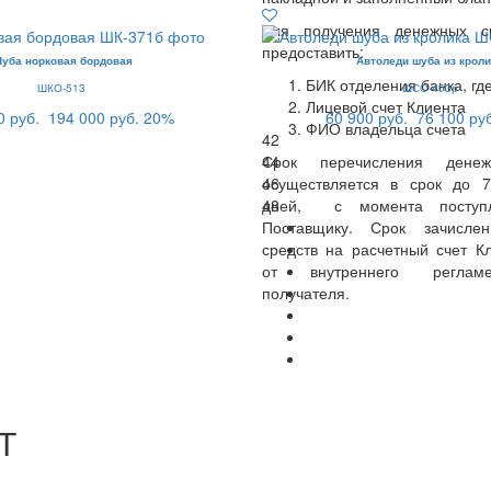
Для получения денежных с
предоставить:
уба норковая бордовая
Автоледи шуба из кроли
БИК отделения банка, где
ШКО-513
ШСО-403р
Лицевой счет Клиента
0 руб.
194 000 руб.
20%
60 900 руб.
76 100 ру
ФИО владельца счета
42
44
Срок перечисления денеж
46
осуществляется в срок до 
48
дней, с момента поступл
Поставщику. Срок зачисле
средств на расчетный счет Кл
от внутреннего реглам
получателя.
Т