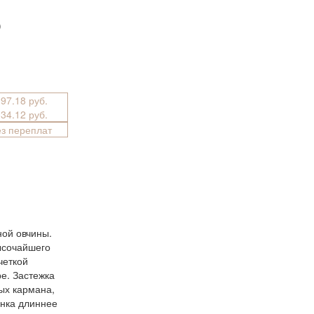
)
397.18 руб.
034.12 руб.
ез переплат
ной овчины.
ысочайшего
четкой
е. Застежка
ых кармана,
нка длиннее