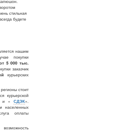
капюшон.
творотом
чень стильная
всегда будете
вляется нашим
учае покупки
от 5 000 тыс.
окупки заказчик
лей
курьерских
в регионы стоит
ся курьерской
» и «
СДЭК
».
и населенных
слуга оплаты
 возможность