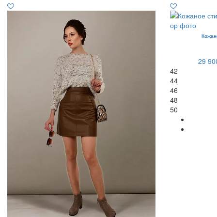
Кожан
29 90
42
44
46
48
50