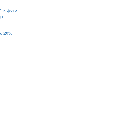
ды
б.
20%