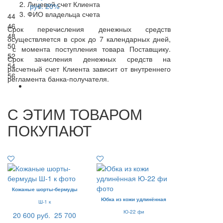
Лицевой счет Клиента
руб.
20%
ФИО владельца счета
44
46
Срок перечисления денежных средств
48
осуществляется в срок до 7 календарных дней,
50
с момента поступления товара Поставщику.
52
Срок зачисления денежных средств на
54
расчетный счет Клиента зависит от внутреннего
56
регламента банка-получателя.
С ЭТИМ ТОВАРОМ
ПОКУПАЮТ
Кожаные шорты-бермуды
Юбка из кожи удлинённая
Ш-1 к
Ю-22 фи
20 600 руб.
25 700