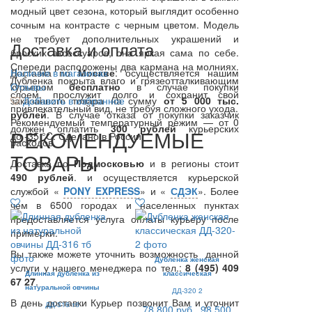
модный цвет сезона, который выглядит особенно
сочным на контрасте с черным цветом. Модель
не требует дополнительных украшений и
Доставка и оплата
броских аксессуаров, она яркая сама по себе.
Спереди расположены два кармана на молниях.
Доставка по
Наличие в магазинах
Москве
: осуществляется нашим
Дубленка покрыта влаго и грязеотталкивающим
курьером
Отзывы
бесплатно
в случае покупки
слоем, прослужит долго и сохранит свой
заказанного товара на сумму
Добавить в избранное
от 5 000 тыс.
привлекательный вид, не требуя сложного ухода.
рублей
. В случае отказа от покупки заказчик
Рекомендуемый температурный режим — от 0
должен оплатить
300
рублей
курьерских
РЕКОМЕНДУЕМЫЕ
до -35 °C. Сделано в России.
расходов.
ТОВАРЫ
Доставка по
Подмосковью
и в регионы стоит
490 рублей
. и осуществляется курьерской
службой «
PONY EXPRESS
» и «
СДЭК
». Более
чем в 6500 городах и населенных пунктах
предоставляется услуга оплаты курьеру после
примерки.
Вы также можете уточнить возможность данной
Дубленка женская
услуги у нашего менеджера по тел.:
8 (495) 409
Длинная дубленка из
классическая
67 27
.
натуральной овчины
ДД-320 2
В день доставки Курьер позвонит Вам и уточнит
ДД-316 тб
78 800 руб.
98 500