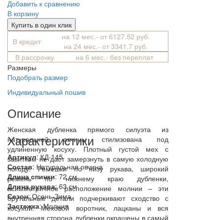
Добавить к сравнению
В корзину
Купить в один клик
на 12 мес.- от 6127.52 руб.
В кредит
на 24 мес.- от 3341.7 руб.
В рассрочку
на 6 мес.- без переплат
Размеры
Подобрать размер
Индивидуальный пошив
Описание
Женская дубленка прямого силуэта из
Характеристики
натуральной овчины стилизована под
удлиненную косуху. Плотный густой мех с
Артикул
: КД-145
завитком не даст замерзнуть в самую холодную
Состав
:
Натуральная овчина
погоду. Ремешки по низу рукава, широкий
Длина спинки
: 72 см
ремень по нижнему краю дубленки,
Длина рукава
: 63 см
асимметричное расположение молнии – эти
Сезон
: Осень-Зима
брутальные детали подчеркивают сходство с
Застежка
: Молния
косухой. Меховой воротник, лацканы и вся
внутренняя сторона дубленки окрашены в самый