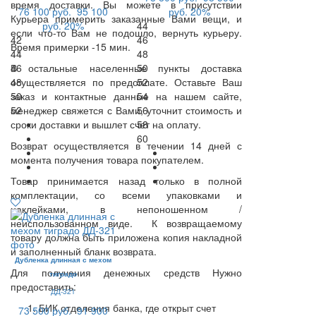
время доставки. Вы можете в присутствии
76 100 руб.
95 100
руб.
20%
Курьера примерить заказанные Вами вещи, и
руб.
20%
44
если что-то Вам не подошло, вернуть курьеру.
42
46
Время примерки -15 мин.
44
48
В остальные населенные пункты доставка
46
50
осуществляется по предоплате. Оставьте Ваш
48
52
заказ и контактные данные на нашем сайте,
50
54
менеджер свяжется с Вами, уточнит стоимость и
52
56
сроки доставки и вышлет счет на оплату.
58
60
Возврат осуществляется в течении 14 дней с
момента получения товара покупателем.
Товар принимается назад только в полной
комплектации, со всеми упаковками и
наклейками, в непоношенном /
неиспользованном виде. К возвращаемому
товару должна быть приложена копия накладной
и заполненный бланк возврата.
Дубленка длинная с мехом
Для получения денежных средств Нужно
тиградо
предоставить:
ДД-321
БИК отделения банка, где открыт счет
73 500 руб.
91 900