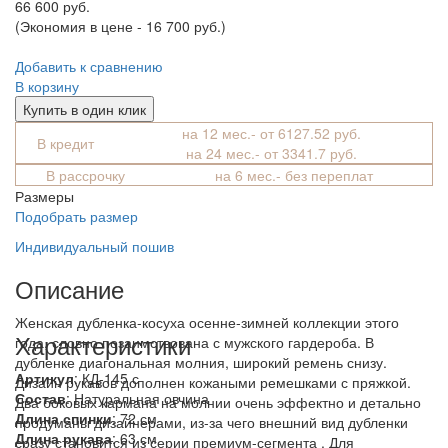
66 600 руб.
(Экономия в цене - 16 700 руб.)
Добавить к сравнению
В корзину
Купить в один клик
на 12 мес.- от 6127.52 руб.
В кредит
на 24 мес.- от 3341.7 руб.
В рассрочку
на 6 мес.- без переплат
Размеры
Подобрать размер
Индивидуальный пошив
Описание
Женская дубленка-косуха осенне-зимней коллекции этого
Характеристики
года, словно позаимствована с мужского гардероба. В
дубленке диагональная молния, широкий ремень снизу.
Артикул
: КД-145 с
Дизайн рукавов дополнен кожаными ремешками с пряжкой.
Состав
:
Натуральная овчина
Два боковых кармана на молнии очень эффектно и детально
Длина спинки
: 72 см
продуманы дизайнерами, из-за чего внешний вид дубленки
Длина рукава
: 63 см
сразу становится из серии премиум-сегмента . Для