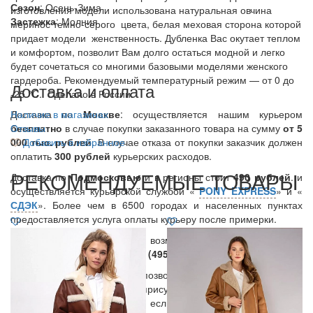
Сезон
: Осень-Зима
изготовления модели использована натуральная овчина
Застежка
: Молния
меринос темно-серого цвета, белая меховая сторона которой
придает модели женственность. Дубленка Вас окутает теплом
и комфортом, позволит Вам долго остаться модной и легко
будет сочетаться со многими базовыми моделями женского
гардероба. Рекомендуемый температурный режим — от 0 до
Доставка и оплата
-25 °C. Сделано в России.
Доставка по
Наличие в магазинах
Москве
: осуществляется нашим курьером
бесплатно
Отзывы
в случае покупки заказанного товара на сумму
от 5
000 тыс. рублей
Добавить в избранное
. В случае отказа от покупки заказчик должен
оплатить
300
рублей
курьерских расходов.
РЕКОМЕНДУЕМЫЕ ТОВАРЫ
Доставка по
Подмосковью
и в регионы стоит
490 рублей
. и
осуществляется курьерской службой «
PONY EXPRESS
» и «
СДЭК
». Более чем в 6500 городах и населенных пунктах
предоставляется услуга оплаты курьеру после примерки.
Вы также можете уточнить возможность данной услуги у
нашего менеджера по тел.:
8 (495) 409 67 27
.
В день доставки Курьер позвонит Вам и уточнит время
доставки. Вы можете в присутствии Курьера примерить
заказанные Вами вещи, и если что-то Вам не подошло,