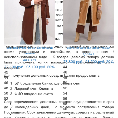
вернуть курьеру. Время примерки -15 мин.
В остальные населенные пункты доставка осуществляется по
предоплате. Оставьте Ваш заказ и контактные данные на
нашем сайте, менеджер свяжется с Вами, уточнит стоимость и
сроки доставки и вышлет счет на оплату.
Возврат осуществляется в течении 14 дней с момента
получения товара покупателем.
Товар принимается назад только в полной комплектации, со
Длинная дубленка из натуральной
Дубленка женская классическая
всеми упаковками и наклейками, в непоношенном /
овчины
ДД-320 2
неиспользованном виде. К возвращаемому товару должна
ДД-316 тб
78 800 руб.
98 500 руб.
20%
быть приложена копия накладной и заполненный бланк
76 100 руб.
95 100 руб.
20%
44
возврата.
42
46
Для получения денежных средств Нужно предоставить:
44
48
46
50
БИК отделения банка, где открыт счет
48
52
Лицевой счет Клиента
50
54
ФИО владельца счета
52
56
Срок перечисления денежных средств осуществляется в срок
58
до 7 календарных дней, с момента поступления товара
60
Поставщику. Срок зачисления денежных средств на расчетный
счет Клиента зависит от внутреннего регламента банка-