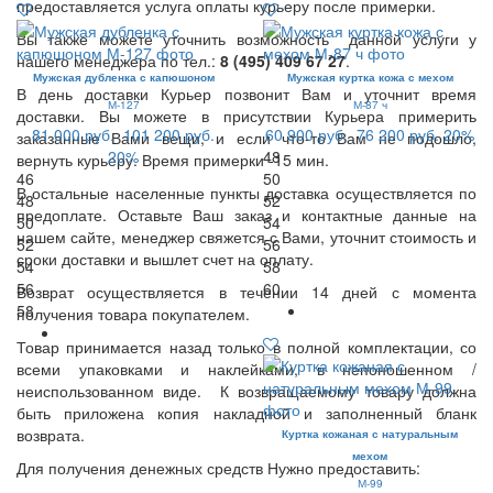
предоставляется услуга оплаты курьеру после примерки.
Вы также можете уточнить возможность данной услуги у
нашего менеджера по тел.:
8 (495) 409 67 27
.
Мужская дубленка с капюшоном
Мужская куртка кожа с мехом
В день доставки Курьер позвонит Вам и уточнит время
М-127
М-87 ч
доставки. Вы можете в присутствии Курьера примерить
81 000 руб.
101 200 руб.
60 900 руб.
76 200 руб.
20%
заказанные Вами вещи, и если что-то Вам не подошло,
20%
48
вернуть курьеру. Время примерки -15 мин.
46
50
В остальные населенные пункты доставка осуществляется по
48
52
предоплате. Оставьте Ваш заказ и контактные данные на
50
54
нашем сайте, менеджер свяжется с Вами, уточнит стоимость и
52
56
сроки доставки и вышлет счет на оплату.
54
58
56
60
Возврат осуществляется в течении 14 дней с момента
58
получения товара покупателем.
Товар принимается назад только в полной комплектации, со
всеми упаковками и наклейками, в непоношенном /
неиспользованном виде. К возвращаемому товару должна
быть приложена копия накладной и заполненный бланк
возврата.
Куртка кожаная с натуральным
мехом
Для получения денежных средств Нужно предоставить:
М-99