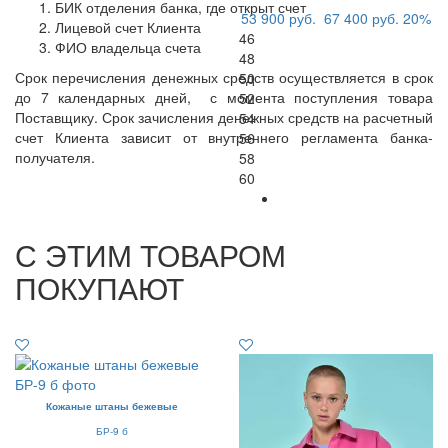
БИК отделения банка, где открыт счет
53 900 руб.
67 400 руб.
20%
Лицевой счет Клиента
46
ФИО владельца счета
48
Срок перечисления денежных средств осуществляется в срок
50
до 7 календарных дней, с момента поступления товара
52
Поставщику. Срок зачисления денежных средств на расчетный
54
счет Клиента зависит от внутреннего регламента банка-
56
получателя.
58
60
С ЭТИМ ТОВАРОМ
ПОКУПАЮТ
Кожаные штаны бежевые
БР-9 б