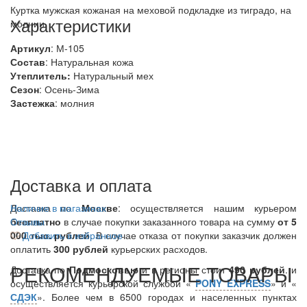
Куртка мужская кожаная на меховой подкладке из тиградо, на
Характеристики
молнии.
Артикул
: М-105
Состав
:
Натуральная кожа
Утеплитель:
Натуральный мех
Сезон
: Осень-Зима
Застежка
: молния
Доставка и оплата
Доставка по
Наличие в магазинах
Москве
: осуществляется нашим курьером
бесплатно
Отзывы
в случае покупки заказанного товара на сумму
от 5
000 тыс. рублей
Добавить в избранное
. В случае отказа от покупки заказчик должен
оплатить
300
рублей
курьерских расходов.
РЕКОМЕНДУЕМЫЕ ТОВАРЫ
Доставка по
Подмосковью
и в регионы стоит
490 рублей
. и
осуществляется курьерской службой «
PONY EXPRESS
» и «
СДЭК
». Более чем в 6500 городах и населенных пунктах