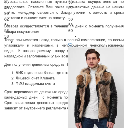
В остальные населенные пункты доставка осуществляется по
46
50
предоплате. Оставьте Ваш заказ и контактные данные на нашем
48
52
сайте, менеджер свяжется с Вами, уточнит стоимость и сроки
50
54
доставки и вышлет счет на оплату.
52
56
54
58
Возврат осуществляется в течении 14 дней с момента получения
56
60
товара покупателем.
58
Товар принимается назад только в полной комплектации, со всеми
упаковками и наклейками, в непоношенном /неиспользованном
виде. К возвращаемому товару должна быть приложена копия
накладной и заполненный бланк возврата.
Для получения денежных средств Нужно предоставить:
БИК отделения банка, где открыт счет
Лицевой счет Клиента
ФИО владельца счета
Срок перечисления денежных средств осуществляется в срок до 7
календарных дней, с момента поступления товара Поставщику.
Срок зачисления денежных средств на расчетный счет Клиента
зависит от внутреннего регламента банка-получателя.