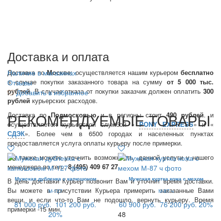
Доставка и оплата
Доставка по
Наличие в магазинах
Москве
: осуществляется нашим курьером
бесплатно
в случае покупки заказанного товара на сумму
от 5 000 тыс.
Отзывы
рублей
. В случае отказа от покупки заказчик должен оплатить
300
Добавить в избранное
рублей
курьерских расходов.
РЕКОМЕНДУЕМЫЕ ТОВАРЫ
Доставка по
Подмосковью
и в регионы стоит
490 рублей
. и
осуществляется курьерской службой «
PONY EXPRESS
» и «
СДЭК
». Более чем в 6500 городах и населенных пунктах
предоставляется услуга оплаты курьеру после примерки.
Вы также можете уточнить возможность данной услуги у нашего
менеджера по тел.:
8 (495) 409 67 27
.
Мужская дубленка с капюшоном
Мужская куртка кожа с мехом
В день доставки Курьер позвонит Вам и уточнит время доставки.
Вы можете в присутствии Курьера примерить заказанные Вами
М-127
М-87 ч
вещи, и если что-то Вам не подошло, вернуть курьеру. Время
81 000 руб.
101 200 руб.
60 900 руб.
76 200 руб.
20%
примерки -15 мин.
20%
48