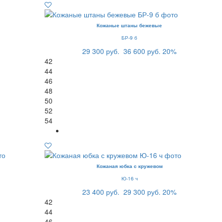
Кожаные штаны бежевые
БР-9 б
29 300 руб.
36 600 руб.
20%
42
44
46
48
50
52
54
Кожаная юбка с кружевом
Ю-16 ч
23 400 руб.
29 300 руб.
20%
42
44
46