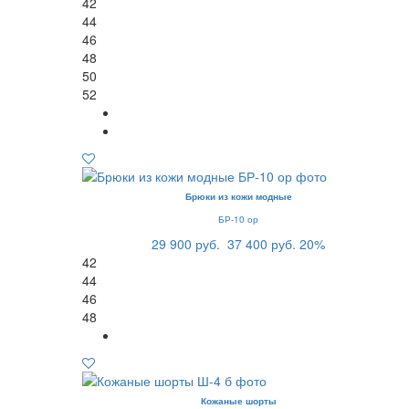
42
44
46
48
50
52
Брюки из кожи модные
БР-10 ор
29 900 руб.
37 400 руб.
20%
42
44
46
48
Кожаные шорты