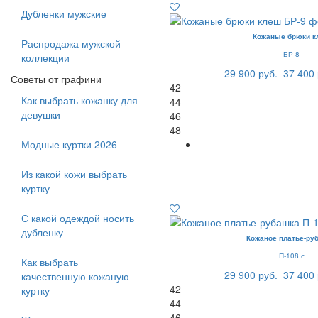
Дубленки мужские
Кожаные брюки к
Распродажа мужской
БР-8
коллекции
29 900 руб.
37 400 
Советы от графини
42
Как выбрать кожанку для
44
девушки
46
48
Модные куртки 2026
Из какой кожи выбрать
куртку
С какой одеждой носить
дубленку
Кожаное платье-ру
П-108 с
Как выбрать
29 900 руб.
37 400 
качественную кожаную
42
куртку
44
46