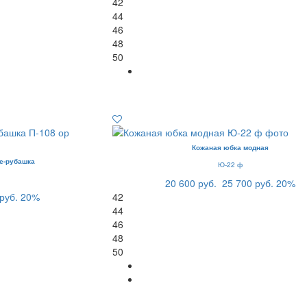
42
44
46
48
50
Кожаная юбка модная
е-рубашка
Ю-22 ф
20 600 руб.
25 700 руб.
20%
руб.
20%
42
44
46
48
50