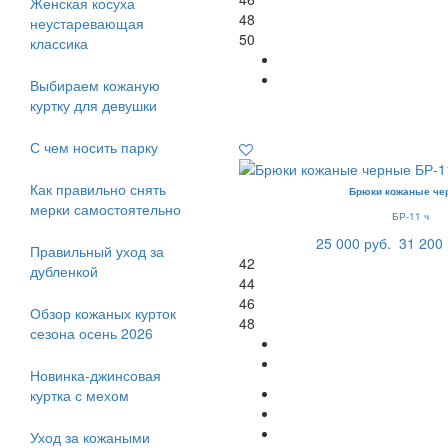
Женская косуха
48
неустаревающая
50
классика
Выбираем кожаную
куртку для девушки
С чем носить парку
Как правильно снять
Брюки кожаные че
мерки самостоятельно
БР-11 ч
25 000 руб.
31 200 
Правильный уход за
42
дубленкой
44
46
Обзор кожаных курток
48
сезона осень 2026
Новинка-джинсовая
куртка с мехом
Уход за кожаными