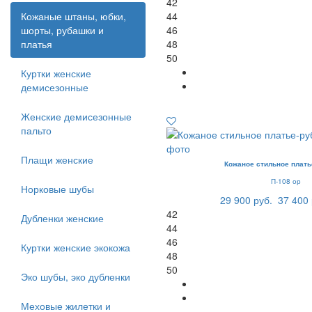
42
Кожаные штаны, юбки,
44
шорты, рубашки и
46
платья
48
50
Куртки женские
демисезонные
Женские демисезонные
пальто
Плащи женские
Кожаное стильное плать
П-108 ор
Норковые шубы
29 900 руб.
37 400 
42
Дубленки женские
44
46
Куртки женские экокожа
48
50
Эко шубы, эко дубленки
Меховые жилетки и