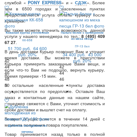
службой «
PONY EXPRESS
» и «
СДЭК
». Более
чем в 6500 городах и населенных пунктах
предоставляется услуга оплаты курьеру после
примерки.
Вы также можете уточнить возможность данной
Кожаная куртка утеплённая
Пальто белое с капюшоном
услуги у нашего менеджера по тел.:
8 (495) 409
из меха песца
КК-658
67 27
.
ГР-13 бел
51 700 руб.
64 600
В день доставки Курьер позвонит Вам и уточнит
руб.
20%
34 400 руб.
43 000
время доставки. Вы можете в присутствии
42
руб.
20%
Курьера примерить заказанные Вами вещи, и
44
42
если что-то Вам не подошло, вернуть курьеру.
46
44
Время примерки -15 мин.
48
46
В остальные населенные пункты доставка
50
осуществляется по предоплате. Оставьте Ваш
заказ и контактные данные на нашем сайте,
менеджер свяжется с Вами, уточнит стоимость и
сроки доставки и вышлет счет на оплату.
Возврат осуществляется в течении 14 дней с
момента получения товара покупателем.
Дублёнка молодёжная из
овчины
Товар принимается назад только в полной