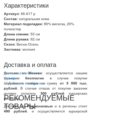
Характеристики
Артикул
: КК-617 р
Состав
:
натуральная кожа
Материал подкладки:
80% вискоза, 20%
полиэстер
Длина спинки
: 53 см
Длина рукава
: 62 см
Сезон
: Весна-Осень
Застежка
: молния
Доставка и оплата
Доставка по
Наличие в магазинах
Москве
: осуществляется нашим
курьером
Отзывы
бесплатно
в случае покупки
заказанного товара на сумму
Добавить в избранное
от 5 000 тыс.
рублей
. В случае отказа от покупки заказчик
должен оплатить
300
рублей
курьерских
РЕКОМЕНДУЕМЫЕ
расходов.
ТОВАРЫ
Доставка по
Подмосковью
и в регионы стоит
490 рублей
. и осуществляется курьерской