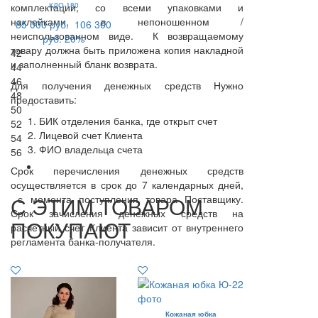
комплектации, со всеми упаковками и
КДО-180
наклейками, в непоношенном /
85 000 руб.
106 300
неиспользованном виде. К возвращаемому
руб.
20%
товару должна быть приложена копия накладной
42
и заполненный бланк возврата.
44
46
Для получения денежных средств Нужно
48
предоставить:
50
БИК отделения банка, где открыт счет
52
Лицевой счет Клиента
54
ФИО владельца счета
56
Срок перечисления денежных средств
осуществляется в срок до 7 календарных дней,
С ЭТИМ ТОВАРОМ
с момента поступления товара Поставщику.
Срок зачисления денежных средств на
ПОКУПАЮТ
расчетный счет Клиента зависит от внутреннего
регламента банка-получателя.
Кожаная юбка