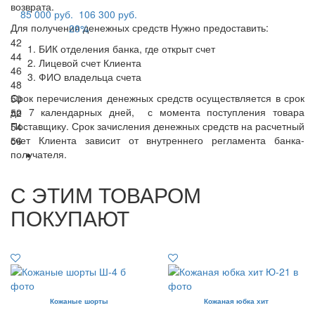
возврата.
85 000 руб.
106 300 руб.
Для получения денежных средств Нужно предоставить:
20%
42
БИК отделения банка, где открыт счет
44
Лицевой счет Клиента
46
ФИО владельца счета
48
Срок перечисления денежных средств осуществляется в срок
50
до 7 календарных дней, с момента поступления товара
52
Поставщику. Срок зачисления денежных средств на расчетный
54
счет Клиента зависит от внутреннего регламента банка-
56
получателя.
С ЭТИМ ТОВАРОМ
ПОКУПАЮТ
Кожаные шорты
Кожаная юбка хит