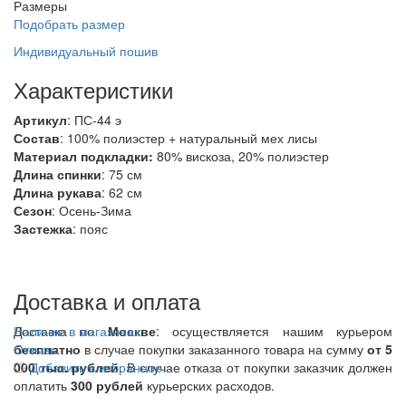
Размеры
Подобрать размер
Индивидуальный пошив
Характеристики
Артикул
: ПС-44 э
Состав
:
100% полиэстер + натуральный мех лисы
Материал подкладки:
80% вискоза, 20% полиэстер
Длина спинки
: 75 см
Длина рукава
: 62 см
Сезон
: Осень-Зима
Застежка
: пояс
Доставка и оплата
Доставка по
Наличие в магазинах
Москве
: осуществляется нашим курьером
бесплатно
Отзывы
в случае покупки заказанного товара на сумму
от 5
000 тыс. рублей
Добавить в избранное
. В случае отказа от покупки заказчик должен
оплатить
300
рублей
курьерских расходов.