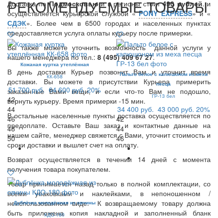
РЕКОМЕНДУЕМЫЕ ТОВАРЫ
Доставка по
Подмосковью
и в регионы стоит
490 рублей
. и
осуществляется курьерской службой «
PONY EXPRESS
» и «
СДЭК
». Более чем в 6500 городах и населенных пунктах
предоставляется услуга оплаты курьеру после примерки.
Вы также можете уточнить возможность данной услуги у
нашего менеджера по тел.:
8 (495) 409 67 27
.
Кожаная куртка утеплённая
В день доставки Курьер позвонит Вам и уточнит время
Пальто белое с капюшоном из меха
КК-658
доставки. Вы можете в присутствии Курьера примерить
песца
51 700 руб.
64 600 руб.
20%
заказанные Вами вещи, и если что-то Вам не подошло,
ГР-13 бел
42
вернуть курьеру. Время примерки -15 мин.
44
34 400 руб.
43 000 руб.
20%
В остальные населенные пункты доставка осуществляется по
46
42
предоплате. Оставьте Ваш заказ и контактные данные на
48
44
нашем сайте, менеджер свяжется с Вами, уточнит стоимость и
50
46
сроки доставки и вышлет счет на оплату.
Возврат осуществляется в течении 14 дней с момента
получения товара покупателем.
Товар принимается назад только в полной комплектации, со
всеми упаковками и наклейками, в непоношенном /
неиспользованном виде. К возвращаемому товару должна
Дублёнка молодёжная из овчины
быть приложена копия накладной и заполненный бланк
КДО-180