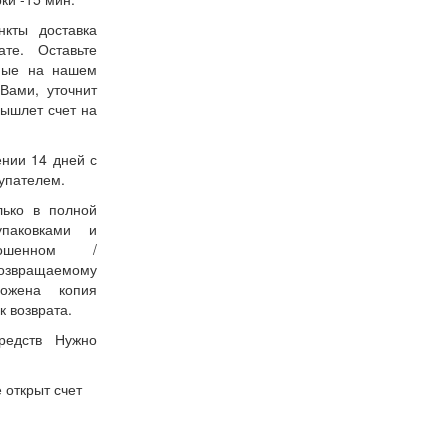
нкты доставка
ате. Оставьте
нные на нашем
Вами, уточнит
вышлет счет на
ении 14 дней с
упателем.
лько в полной
упаковками и
ошенном /
возвращаемому
ожена копия
к возврата.
редств Нужно
 открыт счет