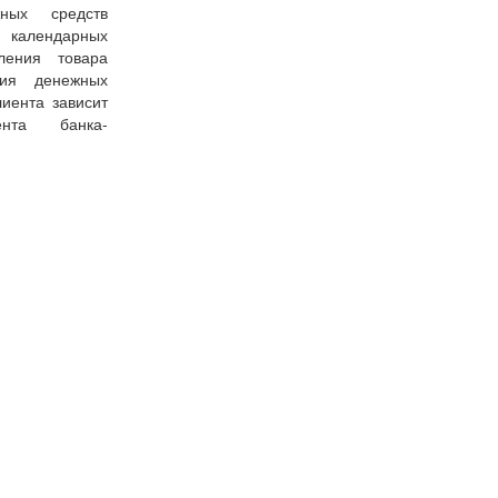
ных средств
7 календарных
ения товара
ния денежных
иента зависит
ента банка-