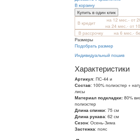
В корзину
Купить в один клик
на 12 мес.- от 
В кредит
на 24 мес.- от 1
В рассрочку
на 6 мес.- б
Размеры
Подобрать размер
Индивидуальный пошив
Характеристики
Артикул
: ПС-44 и
Состав
:
100% полиэстер + нат
лисы
Материал подкладки:
80% ви
полиэстер
Длина спинки
: 75 см
Длина рукава
: 62 см
Сезон
: Осень-Зима
Застежка
: пояс