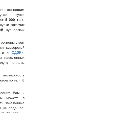
вляется нашим
учае покупки
от 5 000 тыс.
окупки заказчик
лей
курьерских
в регионы стоит
ся курьерской
» и «
СДЭК
».
и населенных
слуга оплаты
 возможность
жера по тел.:
8
звонит Вам и
 Вы можете в
ть заказанные
м не подошло,
ки -15 мин.