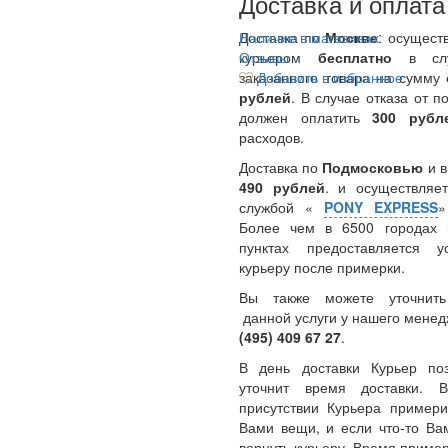
Доставка и оплата
Доставка по
Наличие в магазинах
Москве
: осущест
курьером
Отзывы
бесплатно
в сл
заказанного товара на сумму
Добавить в избранное
рублей
. В случае отказа от п
должен оплатить
300
руб
расходов.
Доставка по
Подмосковью
и 
490 рублей
. и осуществляет
службой «
PONY EXPRESS
Более чем в 6500 городах 
пунктах предоставляется у
курьеру после примерки.
Вы также можете уточнить
данной услуги у нашего менед
(495) 409 67 27
.
В день доставки Курьер по
уточнит время доставки.
присутствии Курьера примери
Вами вещи, и если что-то Ва
вернуть курьеру. Время пример