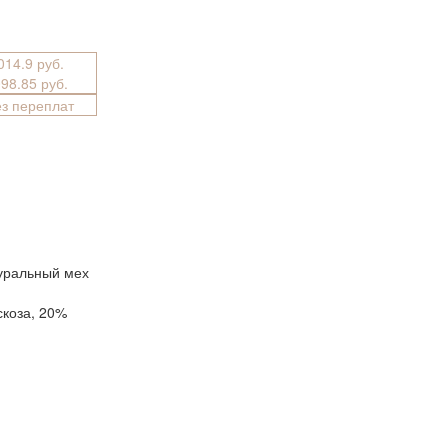
2014.9 руб.
098.85 руб.
ез переплат
уральный мех
скоза, 20%