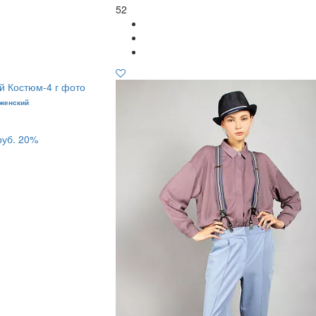
52
 женский
руб.
20%