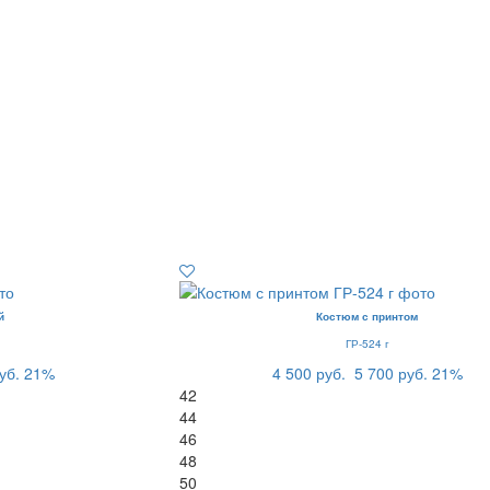
й
Костюм с принтом
ГР-524 г
уб.
21%
4 500 руб.
5 700 руб.
21%
42
44
46
48
50