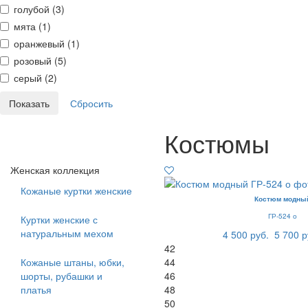
голубой (
3
)
мята (
1
)
оранжевый (
1
)
розовый (
5
)
серый (
2
)
Костюмы
Женская коллекция
Кожаные куртки женские
Костюм модны
ГР-524 о
Куртки женские с
натуральным мехом
4 500 руб.
5 700 р
42
Кожаные штаны, юбки,
44
шорты, рубашки и
46
платья
48
50