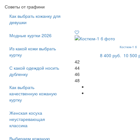
Советы от графини
Как выбрать кожанку для
девушки
Модные куртки 2026
Костюм-1 б
Из какой кожи выбрать
куртку
8 400 руб.
10 500 
42
С какой одеждой носить
44
дубленку
46
48
Как выбрать
качественную кожаную
куртку
Женская косуха
неустаревающая
классика
Выбираем кожаную