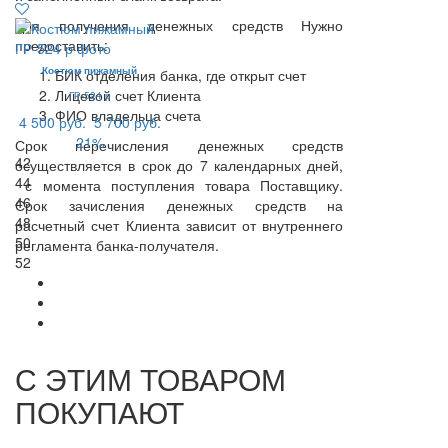
Для получения денежных средств Нужно
предоставить:
Костюм пижамный
БИК отделения банка, где открыт счет
Лицевой счет Клиента
ГР-524 р
ФИО владельца счета
4 500 руб.
5 700 руб.
21%
Срок перечисления денежных средств
42
осуществляется в срок до 7 календарных дней,
44
с момента поступления товара Поставщику.
46
Срок зачисления денежных средств на
48
расчетный счет Клиента зависит от внутреннего
50
регламента банка-получателя.
52
С ЭТИМ ТОВАРОМ
ПОКУПАЮТ