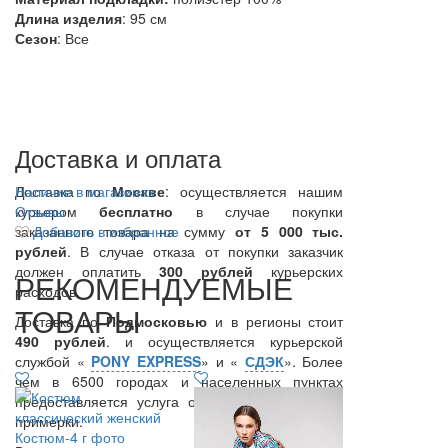
Длина изделия
: 95 см
Сезон
: Все
Доставка и оплата
Доставка по
Наличие в магазинах
Москве
: осуществляется нашим
курьером
Отзывы
бесплатно
в случае покупки
заказанного товара на сумму
Добавить в избранное
от 5 000 тыс.
рублей
. В случае отказа от покупки заказчик
должен оплатить
300
рублей
курьерских
РЕКОМЕНДУЕМЫЕ
расходов.
ТОВАРЫ
Доставка по
Подмосковью
и в регионы стоит
490 рублей
. и осуществляется курьерской
службой «
PONY EXPRESS
» и «
СДЭК
». Более
чем в 6500 городах и населенных пунктах
предоставляется услуга оплаты курьеру после
примерки.