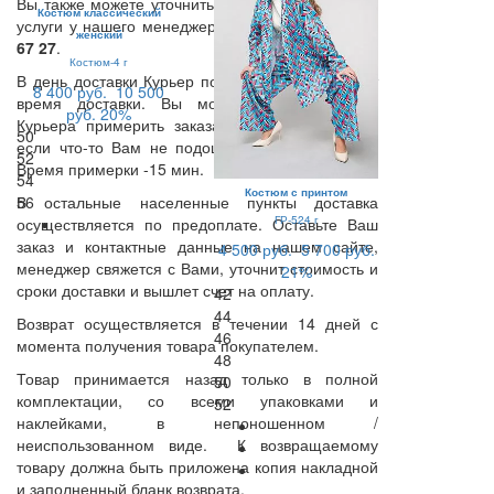
Вы также можете уточнить возможность данной
Костюм классический
услуги у нашего менеджера по тел.:
8 (495) 409
женский
67 27
.
Костюм-4 г
В день доставки Курьер позвонит Вам и уточнит
8 400 руб.
10 500
время доставки. Вы можете в присутствии
руб.
20%
Курьера примерить заказанные Вами вещи, и
50
если что-то Вам не подошло, вернуть курьеру.
52
Время примерки -15 мин.
54
Костюм с принтом
В остальные населенные пункты доставка
56
ГР-524 г
осуществляется по предоплате. Оставьте Ваш
заказ и контактные данные на нашем сайте,
4 500 руб.
5 700 руб.
менеджер свяжется с Вами, уточнит стоимость и
21%
сроки доставки и вышлет счет на оплату.
42
44
Возврат осуществляется в течении 14 дней с
46
момента получения товара покупателем.
48
Товар принимается назад только в полной
50
комплектации, со всеми упаковками и
52
наклейками, в непоношенном /
неиспользованном виде. К возвращаемому
товару должна быть приложена копия накладной
и заполненный бланк возврата.