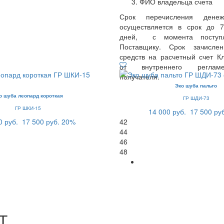
ФИО владельца счета
Срок перечисления денеж
осуществляется в срок до 
дней, с момента поступл
Поставщику. Срок зачисле
средств на расчетный счет Кл
от внутреннего реглам
получателя.
Эко шуба пальто
о шуба леопард короткая
ГР ШДИ-73
ГР ШКИ-15
14 000 руб.
17 500 ру
0 руб.
17 500 руб.
20%
42
44
46
48
Т