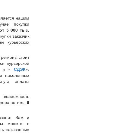
вляется нашим
учае покупки
от 5 000 тыс.
окупки заказчик
лей
курьерских
в регионы стоит
ся курьерской
» и «
СДЭК
».
и населенных
слуга оплаты
 возможность
жера по тел.:
8
звонит Вам и
 Вы можете в
ть заказанные