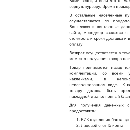
Вами вещи, и если что-то Ва
вернуть курьеру. Время пример
В остальные населенные пу
осуществляется по предопл
Ваш заказ и контактные да
сайте, менеджер свяжется с 
стоимость и сроки доставки и 
оплату.
Возврат осуществляется в теч
момента получения товара пок
Товар принимается назад то
комплектации, со всеми 
наклейками, в непон
неиспользованном виде. К 
товару должна быть прил
накладной и заполненный блан
Для получения денежных с
предоставить:
БИК отделения банка, где
Лицевой счет Клиента