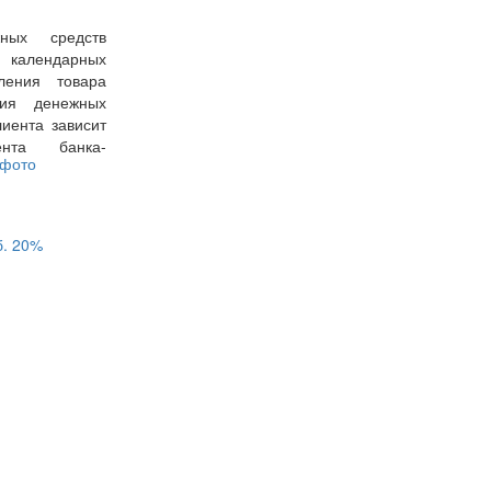
ных средств
7 календарных
ения товара
ния денежных
иента зависит
ента банка-
б.
20%