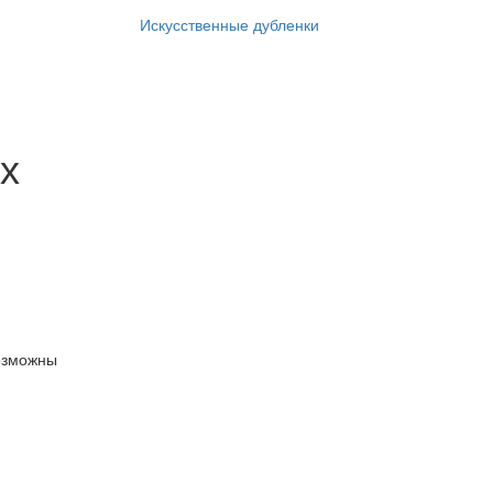
Искусственные дубленки
х
озможны