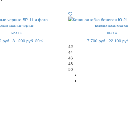
Брюки кожаные черные
Кожаная юбка бежева
БР-11 ч
Ю-21 н
0 руб.
31 200 руб.
20%
17 700 руб.
22 100 ру
42
44
46
48
50