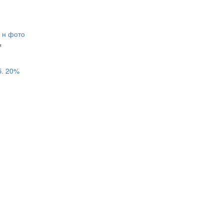
я
б.
20%