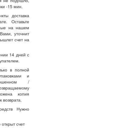
м не подошло,
ки -15 мин.
нкты доставка
ате. Оставьте
нные на нашем
Вами, уточнит
вышлет счет на
ении 14 дней с
упателем.
лько в полной
упаковками и
ошенном /
возвращаемому
ожена копия
к возврата.
редств Нужно
 открыт счет