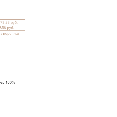
573.28 руб.
 858 руб.
ез переплат
тер 100%