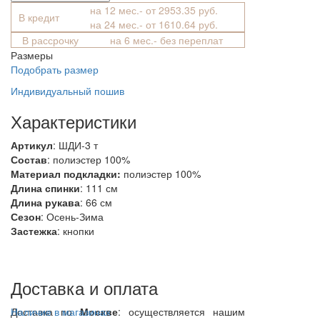
на 12 мес.- от 2953.35 руб.
В кредит
на 24 мес.- от 1610.64 руб.
В рассрочку
на 6 мес.- без переплат
Размеры
Подобрать размер
Индивидуальный пошив
Характеристики
Артикул
: ШДИ-3 т
Состав
:
полиэстер 100%
Материал подкладки:
полиэстер 100%
Длина спинки
: 111 см
Длина рукава
: 66 см
Сезон
: Осень-Зима
Застежка
: кнопки
Доставка и оплата
Доставка по
Наличие в магазинах
Москве
: осуществляется нашим