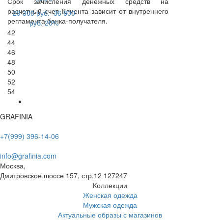
Срок зачисления денежных средств на
расчетный счет Клиента зависит от внутреннего
29 300 руб.
36 600
регламента банка-получателя.
руб.
20%
42
44
46
48
50
52
54
GRAFINIA
+7(999) 396-14-06
info@grafinia.com
Москва,
Дмитровское шоссе 157, стр.12
127247
Коллекции
Женская одежда
Мужская одежда
Актуальные образы с магазинов