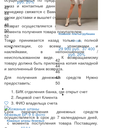
осуществляется по предоплате. Оставьте Ваш
руб.
20%
заказ и контактные данные на нашем сайте,
42
менеджер свяжется с Вами, уточнит стоимость и
44
сроки доставки и вышлет счет на оплату.
46
48
Возврат осуществляется в течении 14 дней с
50
момента получения товара покупателем.
Кожаное платье-рубашка
52
Товар принимается назад только в полной
П-108 с
комплектации, со всеми упаковками и
29 900 руб.
37 400
наклейками, в непоношенном /
руб.
20%
неиспользованном виде. К возвращаемому
42
товару должна быть приложена копия накладной
44
и заполненный бланк возврата.
46
48
Для получения денежных средств Нужно
50
предоставить:
БИК отделения банка, где открыт счет
Лицевой счет Клиента
ФИО владельца счета
Срок перечисления денежных средств
осуществляется в срок до 7 календарных дней,
Кожаные штаны бежевые
с момента поступления товара Поставщику.
БР-9 б