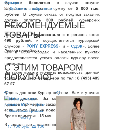
курьером
Отзывы
бесплатно
в случае покупки
заказанного товара на сумму
Добавить в избранное
от 5 000 тыс.
рублей
. В случае отказа от покупки заказчик
должен оплатить
300
рублей
курьерских
РЕКОМЕНДУЕМЫЕ
расходов.
ТОВАРЫ
Доставка по
Подмосковью
и в регионы стоит
490 рублей
. и осуществляется курьерской
службой «
PONY EXPRESS
» и «
СДЭК
». Более
Раздел не найден
чем в 6500 городах и населенных пунктах
предоставляется услуга оплаты курьеру после
примерки.
С ЭТИМ ТОВАРОМ
Вы также можете уточнить возможность данной
ПОКУПАЮТ
услуги у нашего менеджера по тел.:
8 (495) 409
67 27
.
В день доставки Курьер позвонит Вам и уточнит
время доставки. Вы можете в присутствии
Курьера примерить заказанные Вами вещи, и
если что-то Вам не подошло, вернуть курьеру.
Юбка кожаная розовая
Время примерки -15 мин.
Ю-21 р
В остальные населенные пункты доставка
17 700 руб.
22 100