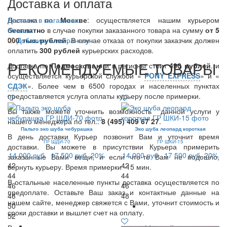
Доставка и оплата
Доставка по
Наличие в магазинах
Москве
: осуществляется нашим курьером
бесплатно
Отзывы
в случае покупки заказанного товара на сумму
от 5
000 тыс. рублей
Добавить в избранное
. В случае отказа от покупки заказчик должен
оплатить
300
рублей
курьерских расходов.
РЕКОМЕНДУЕМЫЕ ТОВАРЫ
Доставка по
Подмосковью
и в регионы стоит
490 рублей
. и
осуществляется курьерской службой «
PONY EXPRESS
» и «
СДЭК
». Более чем в 6500 городах и населенных пунктах
предоставляется услуга оплаты курьеру после примерки.
Вы также можете уточнить возможность данной услуги у
нашего менеджера по тел.:
8 (495) 409 67 27
.
Пальто эко шуба чебурашка
Эко шуба леопард короткая
В день доставки Курьер позвонит Вам и уточнит время
ГР ШДИ-70
ГР ШКИ-15
доставки. Вы можете в присутствии Курьера примерить
14 000 руб.
17 500 руб.
20%
14 000 руб.
17 500 руб.
20%
заказанные Вами вещи, и если что-то Вам не подошло,
42
42
вернуть курьеру. Время примерки -15 мин.
44
44
В остальные населенные пункты доставка осуществляется по
46
46
предоплате. Оставьте Ваш заказ и контактные данные на
48
48
нашем сайте, менеджер свяжется с Вами, уточнит стоимость и
50
сроки доставки и вышлет счет на оплату.
52