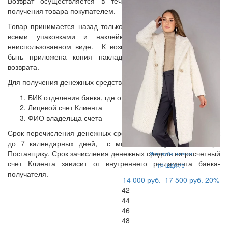
Возврат осуществляется в течении 14 дней с момента
получения товара покупателем.
Товар принимается назад только в полной комплектации, со
всеми упаковками и наклейками, в непоношенном /
неиспользованном виде. К возвращаемому товару должна
быть приложена копия накладной и заполненный бланк
возврата.
Для получения денежных средств Нужно предоставить:
БИК отделения банка, где открыт счет
Лицевой счет Клиента
ФИО владельца счета
Срок перечисления денежных средств осуществляется в срок
до 7 календарных дней, с момента поступления товара
Поставщику. Срок зачисления денежных средств на расчетный
Эко шуба пальто
счет Клиента зависит от внутреннего регламента банка-
ГР ШДИ-73
получателя.
14 000 руб.
17 500 руб.
20%
42
44
46
48