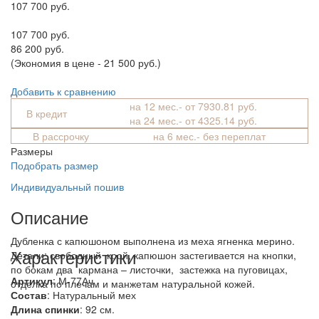
107 700 руб.
107 700 руб.
86 200 руб.
(Экономия в цене - 21 500 руб.)
Добавить к сравнению
на 12 мес.- от 7930.81 руб.
В кредит
на 24 мес.- от 4325.14 руб.
В рассрочку
на 6 мес.- без переплат
Размеры
Подобрать размер
Индивидуальный пошив
Описание
Дубленка с капюшоном выполнена из меха ягненка мерино.
Характеристики
Детали: свободный крой, капюшон застегивается на кнопки,
по бокам два кармана – листочки, застежка на пуговицах,
Артикул
: М-77Ач
отделка по плечам и манжетам натуральной кожей.
Состав
:
Натуральный мех
Длина спинки
: 92 см.