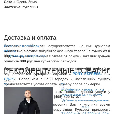
Сезон
: Осень-Зима
Застежка
: пуговицы
Доставка и оплата
Доставка по
Наличие в магазинах
Москве
: осуществляется нашим курьером
бесплатно
Отзывы
в случае покупки заказанного товара на сумму
от 5
000 тыс. рублей
Добавить в избранное
. В случае отказа от покупки заказчик должен
оплатить
300
рублей
курьерских расходов.
РЕКОМЕНДУЕМЫЕ ТОВАРЫ
Доставка по
Подмосковью
и в регионы стоит
490 рублей
. и
осуществляется курьерской службой «
PONY EXPRESS
» и «
СДЭК
». Более чем в 6500 городах и населенных пунктах
предоставляется услуга оплаты курьеру после примерки.
Вы также можете уточнить возможность данной услуги у
нашего менеджера по тел.:
8 (495) 409 67 27
.
Дубленка с капюшоном удлиненная
В день доставки Курьер позвонит Вам и уточнит время
М-77ч
доставки. Вы можете в присутствии Курьера примерить
74 900 руб.
93 700 руб.
20%