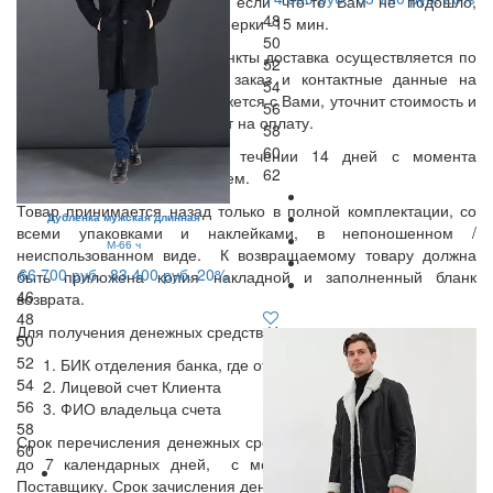
заказанные Вами вещи, и если что-то Вам не подошло,
48
вернуть курьеру. Время примерки -15 мин.
50
В остальные населенные пункты доставка осуществляется по
52
предоплате. Оставьте Ваш заказ и контактные данные на
54
нашем сайте, менеджер свяжется с Вами, уточнит стоимость и
56
сроки доставки и вышлет счет на оплату.
58
60
Возврат осуществляется в течении 14 дней с момента
62
получения товара покупателем.
Товар принимается назад только в полной комплектации, со
Дубленка мужская длинная
всеми упаковками и наклейками, в непоношенном /
М-66 ч
неиспользованном виде. К возвращаемому товару должна
66 700 руб.
83 400 руб.
20%
быть приложена копия накладной и заполненный бланк
46
возврата.
48
Для получения денежных средств Нужно предоставить:
50
52
БИК отделения банка, где открыт счет
54
Лицевой счет Клиента
56
ФИО владельца счета
58
Срок перечисления денежных средств осуществляется в срок
60
до 7 календарных дней, с момента поступления товара
Поставщику. Срок зачисления денежных средств на расчетный