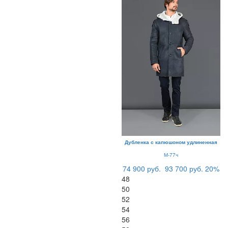
Дубленка с капюшоном удлиненная
М-77ч
74 900 руб.
93 700 руб.
20%
48
50
52
54
56