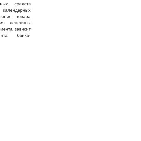
ных средств
7 календарных
ения товара
ния денежных
иента зависит
ента банка-