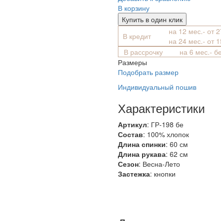
В корзину
Купить в один клик
на 12 мес.- от 
В кредит
на 24 мес.- от 
В рассрочку
на 6 мес.- б
Размеры
Подобрать размер
Индивидуальный пошив
Характеристики
Артикул
: ГР-198 бе
Состав
:
100% хлопок
Длина спинки
: 60 см
Длина рукава
: 62 см
Сезон
: Весна-Лето
Застежка
: кнопки