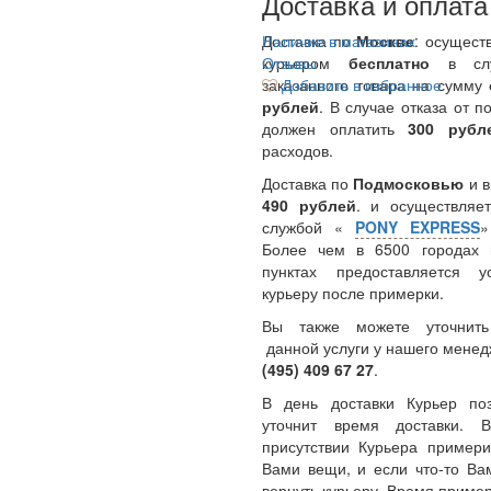
Доставка и оплата
Доставка по
Наличие в магазинах
Москве
: осущест
курьером
Отзывы
бесплатно
в сл
заказанного товара на сумму
Добавить в избранное
рублей
. В случае отказа от п
должен оплатить
300
руб
расходов.
Доставка по
Подмосковью
и 
490 рублей
. и осуществляет
службой «
PONY EXPRESS
Более чем в 6500 городах 
пунктах предоставляется у
курьеру после примерки.
Вы также можете уточнить
данной услуги у нашего менед
(495) 409 67 27
.
В день доставки Курьер по
уточнит время доставки.
присутствии Курьера примери
Вами вещи, и если что-то Ва
вернуть курьеру. Время пример