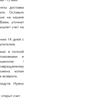
нкты доставка
ате. Оставьте
нные на нашем
Вами, уточнит
вышлет счет на
ении 14 дней с
упателем.
лько в полной
упаковками и
ошенном /
возвращаемому
ожена копия
к возврата.
редств Нужно
 открыт счет