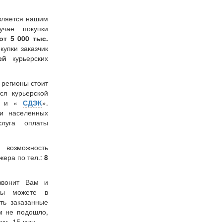
вляется нашим
учае покупки
от 5 000 тыс.
окупки заказчик
лей
курьерских
в регионы стоит
ся курьерской
» и «
СДЭК
».
и населенных
слуга оплаты
 возможность
жера по тел.:
8
звонит Вам и
 Вы можете в
ть заказанные
м не подошло,
ки -15 мин.