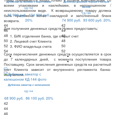
Товар принимается назад только в полной комплектации, со
Дубленка на молнии с воротником
Дубленка длинная черная с белым
всеми упаковками и наклейками, в непоношенном /
мехом
КД-152
неиспользованном виде. К возвращаемому товару должна
СД-199
83 900 руб.
104 900 руб.
быть приложена копия накладной и заполненный бланк
20%
74 900 руб.
93 600 руб.
20%
возврата.
44
42
Для получения денежных средств Нужно предоставить:
46
44
48
46
БИК отделения банка, где открыт счет
50
48
Лицевой счет Клиента
52
50
ФИО владельца счета
54
52
Срок перечисления денежных средств осуществляется в срок
до 7 календарных дней, с момента поступления товара
Поставщику. Срок зачисления денежных средств на расчетный
счет Клиента зависит от внутреннего регламента банка-
получателя.
Дубленка авиатор с капюшоном
КД-144
68 900 руб.
86 100 руб.
20%
42
44
46