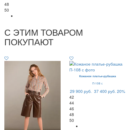
48
50
С ЭТИМ ТОВАРОМ
ПОКУПАЮТ
Кожаное платье-рубашка
П-108 с
29 900 руб.
37 400 руб.
20%
42
44
46
48
50