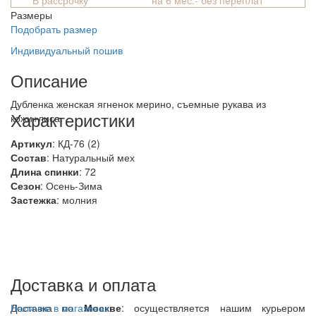
В рассрочку
на 6 мес.- без переплат
Размеры
Подобрать размер
Индивидуальный пошив
Описание
Дубленка женская ягненок мерино, съемные рукава из
Характеристики
кожи+лиса.
Артикул
: КД-76 (2)
Состав
:
Натуральный мех
Длина спинки
: 72
Сезон
: Осень-Зима
Застежка
: молния
Доставка и оплата
Доставка по
Наличие в магазинах
Москве
: осуществляется нашим курьером