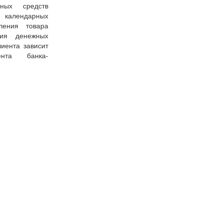
ных средств
7 календарных
ения товара
ния денежных
иента зависит
ента банка-