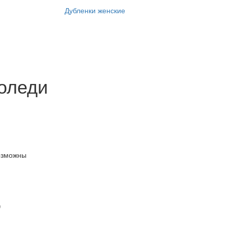
Дубленки женские
оледи
озможны
)