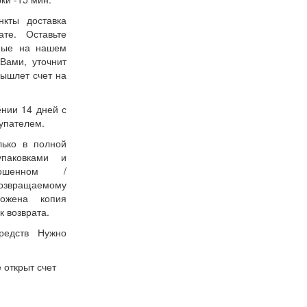
нкты доставка
ате. Оставьте
нные на нашем
Вами, уточнит
вышлет счет на
ении 14 дней с
упателем.
лько в полной
упаковками и
ошенном /
возвращаемому
ожена копия
к возврата.
редств Нужно
 открыт счет