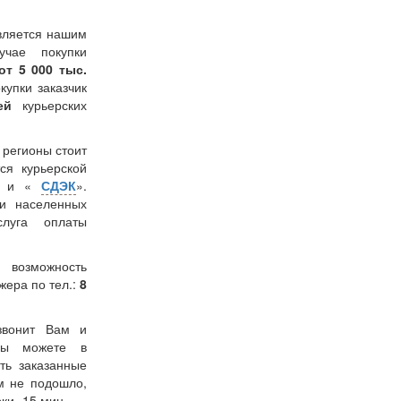
вляется нашим
учае покупки
от 5 000 тыс.
окупки заказчик
лей
курьерских
в регионы стоит
ся курьерской
» и «
СДЭК
».
и населенных
слуга оплаты
 возможность
жера по тел.:
8
звонит Вам и
 Вы можете в
ть заказанные
м не подошло,
ки -15 мин.