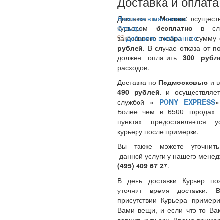
Доставка и оплата
Доставка по
Наличие в магазинах
Москве
: осущест
курьером
Отзывы
бесплатно
в сл
заказанного товара на сумму
Добавить в избранное
рублей
. В случае отказа от п
должен оплатить
300
руб
расходов.
Доставка по
Подмосковью
и 
490 рублей
. и осуществляет
службой «
PONY EXPRESS
Более чем в 6500 городах 
пунктах предоставляется у
курьеру после примерки.
Вы также можете уточнить
данной услуги у нашего менед
(495) 409 67 27
.
В день доставки Курьер по
уточнит время доставки.
присутствии Курьера примери
Вами вещи, и если что-то Ва
вернуть курьеру. Время пример