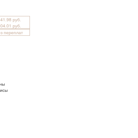
341.98 руб.
004.01 руб.
ез переплат
ины
лисы