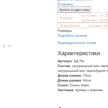
В корзину
Купить в один клик
на 12 мес.- от 7
В кредит
на 24 мес.- от 4
В рассрочку
на 6 мес.- б
Размеры
Подобрать размер
Индивидуальный пошив
Характеристики
Артикул
: КД-76с
Состав
:
натуральный мех овч
натуральный мех чернобурой 
Длина спинки
: 72см
Длина рукава
: 64см
Сезон
: Осень-Зима
Застежка
: пряжка с ремнём