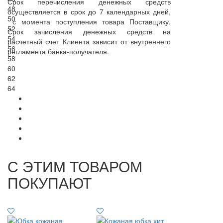
Срок перечисления денежных средств
48
осуществляется в срок до 7 календарных дней,
50
с момента поступления товара Поставщику.
52
Срок зачисления денежных средств на
54
расчетный счет Клиента зависит от внутреннего
56
регламента банка-получателя.
58
60
62
64
С ЭТИМ ТОВАРОМ
ПОКУПАЮТ