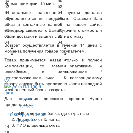
50
50
Время примерки -15 мин.
52
52
В остальные населенные пункты доставка
54
54
осуществляется по предоплате. Оставьте Ваш
56
56
заказ и контактные данные на нашем сайте,
58
58
менеджер свяжется с Вами, уточнит стоимость и
60
60
сроки доставки и вышлет счет на оплату.
62
62
64
64
Возврат осуществляется в течении 14 дней с
момента получения товара покупателем.
Товар принимается назад только в полной
комплектации, со всеми упаковками и
наклейками, в непоношенном /
неиспользованном виде. К возвращаемому
товару должна быть приложена копия накладной
и заполненный бланк возврата.
Для получения денежных средств Нужно
Куртка
предоставить:
ПЛ-100 б
БИК отделения банка, где открыт счет
10 800 руб.
13 500
Лицевой счет Клиента
руб.
20%
ФИО владельца счета
44
46