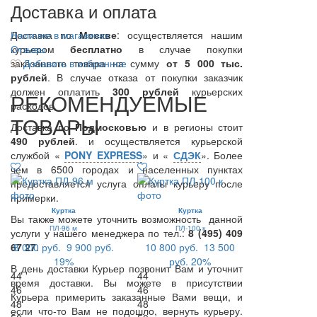
Доставка и оплата
Доставка по
Наличие в магазинах
Москве
: осуществляется нашим
курьером
Отзывы
бесплатно
в случае покупки
заказанного товара на сумму
Добавить в избранное
от 5 000 тыс.
рублей
. В случае отказа от покупки заказчик
должен оплатить
300
рублей
курьерских
РЕКОМЕНДУЕМЫЕ
расходов.
ТОВАРЫ
Доставка по
Подмосковью
и в регионы стоит
490 рублей
. и осуществляется курьерской
службой «
PONY EXPRESS
» и «
СДЭК
». Более
чем в 6500 городах и населенных пунктах
предоставляется услуга оплаты курьеру после
примерки.
Куртка
Куртка
Вы также можете уточнить возможность данной
ПЛ-96 м
ПЛ-100 к
услуги у нашего менеджера по тел.:
8 (495) 409
67 27
8 000 руб.
.
9 900 руб.
10 800 руб.
13 500
19%
руб.
20%
В день доставки Курьер позвонит Вам и уточнит
44
44
время доставки. Вы можете в присутствии
46
46
Курьера примерить заказанные Вами вещи, и
48
48
если что-то Вам не подошло, вернуть курьеру.