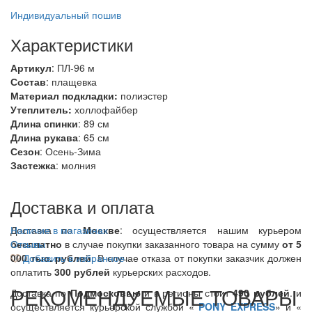
Индивидуальный пошив
Характеристики
Артикул
: ПЛ-96 м
Состав
:
плащевка
Материал подкладки:
полиэстер
Утеплитель:
холлофайбер
Длина спинки
: 89 см
Длина рукава
: 65 см
Сезон
: Осень-Зима
Застежка
: молния
Доставка и оплата
Доставка по
Наличие в магазинах
Москве
: осуществляется нашим курьером
бесплатно
Отзывы
в случае покупки заказанного товара на сумму
от 5
000 тыс. рублей
Добавить в избранное
. В случае отказа от покупки заказчик должен
оплатить
300
рублей
курьерских расходов.
РЕКОМЕНДУЕМЫЕ ТОВАРЫ
Доставка по
Подмосковью
и в регионы стоит
490 рублей
. и
осуществляется курьерской службой «
PONY EXPRESS
» и «