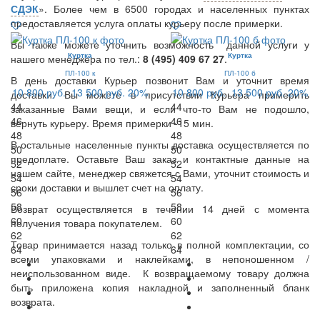
СДЭК
». Более чем в 6500 городах и населенных пунктах
предоставляется услуга оплаты курьеру после примерки.
Вы также можете уточнить возможность данной услуги у
Куртка
Куртка
нашего менеджера по тел.:
8 (495) 409 67 27
.
ПЛ-100 к
ПЛ-100 б
В день доставки Курьер позвонит Вам и уточнит время
10 800 руб.
13 500 руб.
20%
10 800 руб.
13 500 руб.
20%
доставки. Вы можете в присутствии Курьера примерить
44
44
заказанные Вами вещи, и если что-то Вам не подошло,
46
46
вернуть курьеру. Время примерки -15 мин.
48
48
В остальные населенные пункты доставка осуществляется по
50
50
предоплате. Оставьте Ваш заказ и контактные данные на
52
52
нашем сайте, менеджер свяжется с Вами, уточнит стоимость и
54
54
сроки доставки и вышлет счет на оплату.
56
56
58
58
Возврат осуществляется в течении 14 дней с момента
60
60
получения товара покупателем.
62
62
Товар принимается назад только в полной комплектации, со
64
64
всеми упаковками и наклейками, в непоношенном /
неиспользованном виде. К возвращаемому товару должна
быть приложена копия накладной и заполненный бланк
возврата.