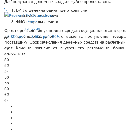
Для получения денежных средств Нужно предоставить:
БИК отделения банка, где открыт счет
Лицевой счет Клиента
ФИО владельца счета
Куртка
ПЛ-100 дж
Срок перечисления денежных средств осуществляется в срок
до 7 календарных дней, с момента поступления товара
10 800 руб.
13 500 руб.
20%
Поставщику. Срок зачисления денежных средств на расчетный
44
счет Клиента зависит от внутреннего регламента банка-
46
получателя.
48
50
52
54
56
58
60
62
64