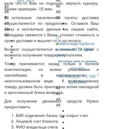
руб.
20%
44
если что-то Вам не подошло, вернуть курьеру.
42
46
Время примерки -15 мин.
44
48
В остальные населенные пункты доставка
46
50
осуществляется по предоплате. Оставьте Ваш
48
заказ и контактные данные на нашем сайте,
50
менеджер свяжется с Вами, уточнит стоимость и
52
сроки доставки и вышлет счет на оплату.
Возврат осуществляется в течении 14 дней с
момента получения товара покупателем.
Автоледи шуба из кролика
Товар принимается назад только в полной
комплектации, со всеми упаковками и
ШСО-403р
наклейками, в непоношенном /
60 900 руб.
76 100
неиспользованном виде. К возвращаемому
руб.
20%
товару должна быть приложена копия накладной
42
и заполненный бланк возврата.
44
46
Для получения денежных средств Нужно
48
предоставить:
БИК отделения банка, где открыт счет
Лицевой счет Клиента
ФИО владельца счета