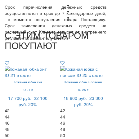
Срок перечисления денежных средств
осуществляется в срок до 7 календарных дней,
с момента поступления товара Поставщику.
Срок зачисления денежных средств на
С ЭТИМ ТОВАРОМ
расчетный счет Клиента зависит от внутреннего
регламента банка-получателя.
ПОКУПАЮТ
Кожаная юбка хит
Кожаная юбка с поясом
Ю-21 в
Ю-25 с
17 700 руб.
22 100
18 600 руб.
23 300
руб.
20%
руб.
20%
42
42
44
44
46
46
48
48
50
50