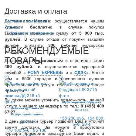
Доставка и оплата
Доставка по
Наличие в магазинах
Москве
: осуществляется нашим
курьером
Отзывы
бесплатно
в случае покупки
заказанного товара на сумму
Добавить в избранное
от 5 000 тыс.
рублей
. В случае отказа от покупки заказчик
должен оплатить
300
рублей
курьерских
РЕКОМЕНДУЕМЫЕ
расходов.
ТОВАРЫ
Доставка по
Подмосковью
и в регионы стоит
490 рублей
. и осуществляется курьерской
службой «
PONY EXPRESS
» и «
СДЭК
». Более
чем в 6500 городах и населенных пунктах
предоставляется услуга оплаты курьеру после
примерки.
Вы также можете уточнить возможность данной
Шуба норковая бордовая
услуги у нашего менеджера по тел.:
8 (495) 409
Длинная дубленка из
ШКО-513
67 27
.
натуральной овчины
155 200 руб.
194 000
В день доставки Курьер позвонит Вам и уточнит
ДД-316 тб
руб.
20%
время доставки. Вы можете в присутствии
76 100 руб.
95 100
42
Курьера примерить заказанные Вами вещи, и