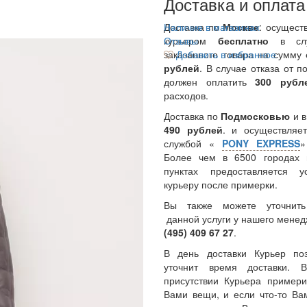
Доставка и оплата
Доставка по
Наличие в магазинах
Москве
: осущест
курьером
Отзывы
бесплатно
в сл
заказанного товара на сумму
Добавить в избранное
рублей
. В случае отказа от п
должен оплатить
300
руб
расходов.
Доставка по
Подмосковью
и 
490 рублей
. и осуществляет
службой «
PONY EXPRESS
Более чем в 6500 городах 
пунктах предоставляется у
курьеру после примерки.
Вы также можете уточнить
данной услуги у нашего менед
(495) 409 67 27
.
В день доставки Курьер по
уточнит время доставки.
присутствии Курьера примери
Вами вещи, и если что-то Ва