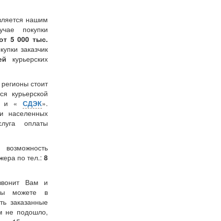
вляется нашим
учае покупки
от 5 000 тыс.
окупки заказчик
лей
курьерских
в регионы стоит
ся курьерской
» и «
СДЭК
».
и населенных
слуга оплаты
 возможность
жера по тел.:
8
звонит Вам и
 Вы можете в
ть заказанные
м не подошло,