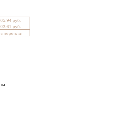
605.94 руб.
602.61 руб.
ез переплат
ины