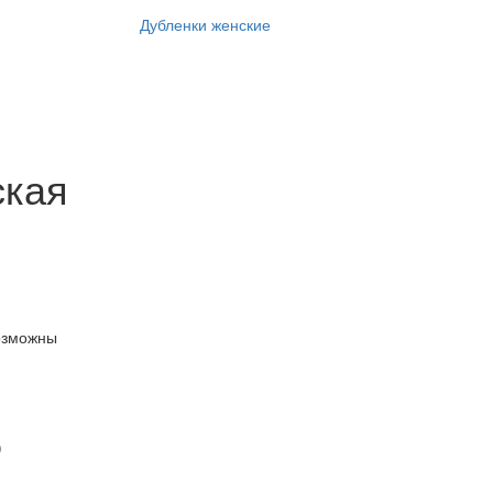
Дубленки женские
ская
озможны
)