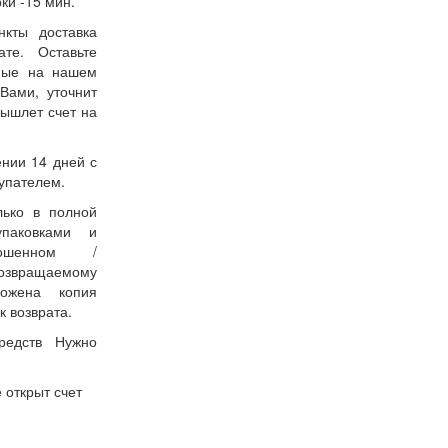
ки -15 мин.
нкты доставка
ате. Оставьте
нные на нашем
Вами, уточнит
вышлет счет на
ении 14 дней с
упателем.
лько в полной
упаковками и
ошенном /
возвращаемому
ожена копия
к возврата.
редств Нужно
 открыт счет