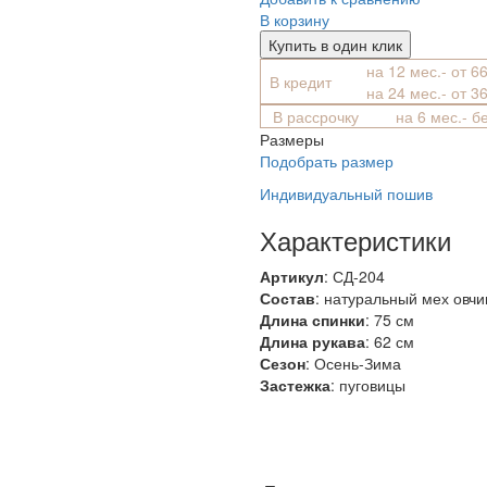
В корзину
Купить в один клик
на 12 мес.- от 6
В кредит
на 24 мес.- от 3
В рассрочку
на 6 мес.- б
Размеры
Подобрать размер
Индивидуальный пошив
Характеристики
Артикул
: СД-204
Состав
:
натуральный мех овч
Длина спинки
: 75 см
Длина рукава
: 62 см
Сезон
: Осень-Зима
Застежка
: пуговицы