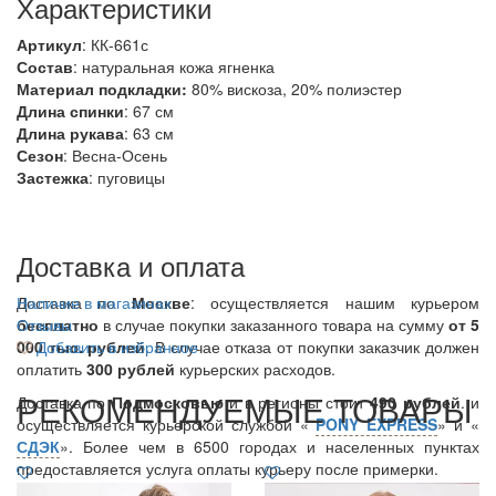
Характеристики
Артикул
: КК-661с
Состав
:
натуральная кожа ягненка
Материал подкладки:
80% вискоза, 20% полиэстер
Длина спинки
: 67 см
Длина рукава
: 63 см
Сезон
: Весна-Осень
Застежка
: пуговицы
Доставка и оплата
Доставка по
Наличие в магазинах
Москве
: осуществляется нашим курьером
бесплатно
Отзывы
в случае покупки заказанного товара на сумму
от 5
000 тыс. рублей
Добавить в избранное
. В случае отказа от покупки заказчик должен
оплатить
300
рублей
курьерских расходов.
РЕКОМЕНДУЕМЫЕ ТОВАРЫ
Доставка по
Подмосковью
и в регионы стоит
490 рублей
. и
осуществляется курьерской службой «
PONY EXPRESS
» и «
СДЭК
». Более чем в 6500 городах и населенных пунктах
предоставляется услуга оплаты курьеру после примерки.