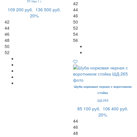
ГР Нак 1 г
42
109 200 руб.
136 500 руб.
44
20%
46
42
50
44
52
46
54
48
56
50
52
Шуба норковая черная с воротником
стойка
ШД-265
85 100 руб.
106 400 руб.
20%
44
46
48