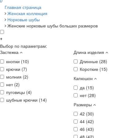
0
Главная страница
Женская коллекция
Норковые шубы
Женские норковые шубы больших размеров
+
Выбор по параметрам:
Застежка
Длина изделия
кнопки (
10
)
Длинные (
28
)
крючки (
7
)
Короткие (
15
)
молния (
2
)
Капюшон
нет (
2
)
да (
15
)
пуговицы (
4
)
нет (
28
)
шубные крючки (
14
)
Размеры
42 (
30
)
44 (
42
)
46 (
43
)
48 (
42
)