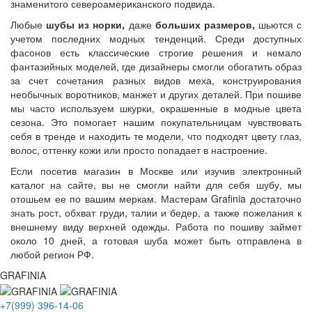
знаменитого североамериканского подвида.
Любые
шубы из норки,
даже
больших размеров,
шьются с
учетом последних модных тенденций. Среди доступных
фасонов есть классические строгие решения и немало
фантазийных моделей, где дизайнеры смогли обогатить образ
за счет сочетания разных видов меха, конструирования
необычных воротников, манжет и других деталей. При пошиве
мы часто используем шкурки, окрашенные в модные цвета
сезона. Это помогает нашим покупательницам чувствовать
себя в тренде и находить те модели, что подходят цвету глаз,
волос, оттенку кожи или просто попадает в настроение.
Если посетив магазин в Москве или изучив электронный
каталог на сайте, вы не смогли найти для себя шубу, мы
отошьем ее по вашим меркам. Мастерам Grafinia достаточно
знать рост, обхват груди, талии и бедер, а также пожелания к
внешнему виду верхней одежды. Работа по пошиву займет
около 10 дней, а готовая шуба может быть отправлена в
любой регион РФ.
GRAFINIA
+7(999) 396-14-06