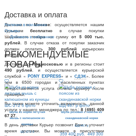
Доставка и оплата
Доставка по
Наличие в магазинах
Москве
: осуществляется нашим
курьером
Отзывы
бесплатно
в случае покупки
заказанного товара на сумму
Добавить в избранное
от 5 000 тыс.
рублей
. В случае отказа от покупки заказчик
должен оплатить
300
рублей
курьерских
РЕКОМЕНДУЕМЫЕ
расходов.
ТОВАРЫ
Доставка по
Подмосковью
и в регионы стоит
490 рублей
. и осуществляется курьерской
службой «
PONY EXPRESS
» и «
СДЭК
». Более
чем в 6500 городах и населенных пунктах
предоставляется услуга оплаты курьеру после
примерки.
Вы также можете уточнить возможность данной
услуги у нашего менеджера по тел.:
8 (495) 409
Шуба из норки летучая
Шуба розовая с поясом из
67 27
.
мышь с капюшоном из
скандинавской норки
В день доставки Курьер позвонит Вам и уточнит
куницы
ШД-467 р
время доставки. Вы можете в присутствии
ШС-212 б
359 400 руб.
449 300