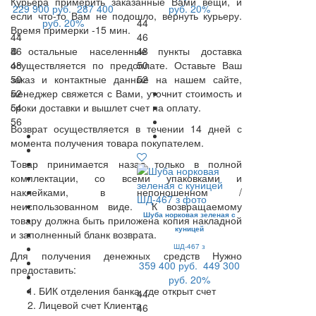
Курьера примерить заказанные Вами вещи, и
229 900 руб.
287 400
руб.
20%
если что-то Вам не подошло, вернуть курьеру.
руб.
20%
44
Время примерки -15 мин.
44
46
В остальные населенные пункты доставка
46
48
осуществляется по предоплате. Оставьте Ваш
48
50
заказ и контактные данные на нашем сайте,
50
52
менеджер свяжется с Вами, уточнит стоимость и
52
сроки доставки и вышлет счет на оплату.
54
56
Возврат осуществляется в течении 14 дней с
момента получения товара покупателем.
Товар принимается назад только в полной
комплектации, со всеми упаковками и
наклейками, в непоношенном /
неиспользованном виде. К возвращаемому
Шуба норковая зеленая с
товару должна быть приложена копия накладной
куницей
и заполненный бланк возврата.
ШД-467 з
Для получения денежных средств Нужно
359 400 руб.
449 300
предоставить:
руб.
20%
БИК отделения банка, где открыт счет
44
Лицевой счет Клиента
46