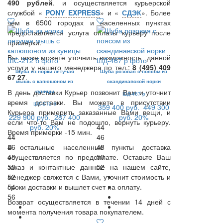
490 рублей
. и осуществляется курьерской
службой «
PONY EXPRESS
» и «
СДЭК
». Более
чем в 6500 городах и населенных пунктах
предоставляется услуга оплаты курьеру после
примерки.
Вы также можете уточнить возможность данной
услуги у нашего менеджера по тел.:
8 (495) 409
Шуба из норки летучая
Шуба розовая с поясом из
67 27
.
мышь с капюшоном из
скандинавской норки
В день доставки Курьер позвонит Вам и уточнит
куницы
ШД-467 р
время доставки. Вы можете в присутствии
ШС-212 б
359 400 руб.
449 300
Курьера примерить заказанные Вами вещи, и
229 900 руб.
287 400
руб.
20%
если что-то Вам не подошло, вернуть курьеру.
руб.
20%
44
Время примерки -15 мин.
44
46
В остальные населенные пункты доставка
46
48
осуществляется по предоплате. Оставьте Ваш
48
50
заказ и контактные данные на нашем сайте,
50
52
менеджер свяжется с Вами, уточнит стоимость и
52
сроки доставки и вышлет счет на оплату.
54
56
Возврат осуществляется в течении 14 дней с
момента получения товара покупателем.