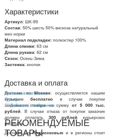
Характеристики
Артикул
: ШК-99
Состав
:
50% шесть 50% вискоза
натуральный
мех норки
Материал подкладки:
полиэстер 100%
Длина спинки
: 63 см
Длина рукава
: 62 см
Сезон
: Осень-Зима
Застежка
: кнопки
Доставка и оплата
Доставка по
Наличие в магазинах
Москве
: осуществляется нашим
курьером
Отзывы
бесплатно
в случае покупки
заказанного товара на сумму
Добавить в избранное
от 5 000 тыс.
рублей
. В случае отказа от покупки заказчик
должен оплатить
300
рублей
курьерских
РЕКОМЕНДУЕМЫЕ
расходов.
ТОВАРЫ
Доставка по
Подмосковью
и в регионы стоит