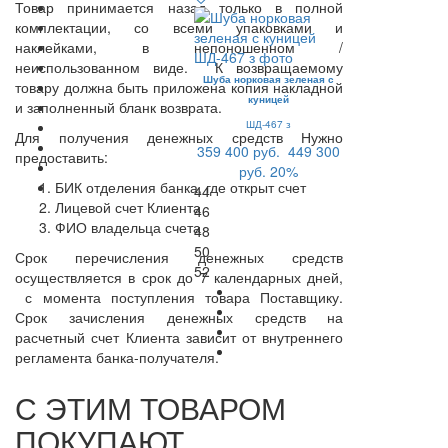
Товар принимается назад только в полной
комплектации, со всеми упаковками и
наклейками, в непоношенном /
неиспользованном виде. К возвращаемому
Шуба норковая зеленая с
товару должна быть приложена копия накладной
куницей
и заполненный бланк возврата.
ШД-467 з
Для получения денежных средств Нужно
359 400 руб.
449 300
предоставить:
руб.
20%
БИК отделения банка, где открыт счет
44
Лицевой счет Клиента
46
ФИО владельца счета
48
50
Срок перечисления денежных средств
52
осуществляется в срок до 7 календарных дней,
с момента поступления товара Поставщику.
Срок зачисления денежных средств на
расчетный счет Клиента зависит от внутреннего
регламента банка-получателя.
С ЭТИМ ТОВАРОМ
ПОКУПАЮТ