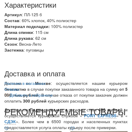
Характеристики
Артикул
: ПЛ-125 б
Состав
:
60% хлопок, 40% полиэстер
Материал подкладки:
100% полиэстер
Длина спинки
: 115 см
Длина рукава
: 62 см
Сезон
: Весна-Лето
Застежка
: пуговицы
Доставка и оплата
Доставка по
Наличие в магазинах
Москве
: осуществляется нашим курьером
бесплатно
Отзывы
в случае покупки заказанного товара на сумму
от 5
000 тыс. рублей
Добавить в избранное
. В случае отказа от покупки заказчик должен
оплатить
300
рублей
курьерских расходов.
РЕКОМЕНДУЕМЫЕ ТОВАРЫ
Доставка по
Подмосковью
и в регионы стоит
490 рублей
. и
осуществляется курьерской службой «
PONY EXPRESS
» и «
СДЭК
». Более чем в 6500 городах и населенных пунктах
предоставляется услуга оплаты курьеру после примерки.