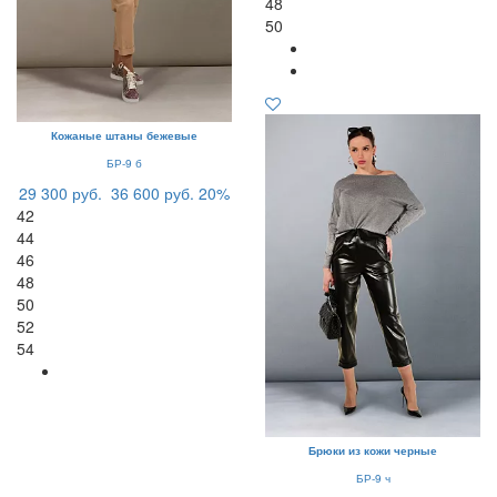
48
50
Кожаные штаны бежевые
БР-9 б
29 300 руб.
36 600 руб.
20%
42
44
46
48
50
52
54
Брюки из кожи черные
БР-9 ч