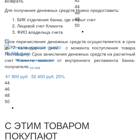
возврата.
44
Для получения денежных средств Нужно предоставить:
46
48
БИК отделения банка, где открыт счет
50
Лицевой счет Клиента
ФИО владельца счета
Срок перечисления денежных средств осуществляется в срок
до 7 календарных дней, с момента поступления товара
Поставщику. Срок зачисления денежных средств на расчетный
счет Клиента зависит от внутреннего регламента банка-
Женское кожаное пальто
получателя.
КК-568
41 900 руб.
52 400 руб.
20%
44
46
48
50
С ЭТИМ ТОВАРОМ
ПОКУПАЮТ