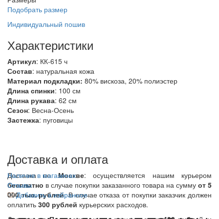
Подобрать размер
Индивидуальный пошив
Характеристики
Артикул
: КК-615 ч
Состав
:
натуральная кожа
Материал подкладки:
80% вискоза, 20% полиэстер
Длина спинки
: 100 см
Длина рукава
: 62 см
Сезон
: Весна-Осень
Застежка
: пуговицы
Доставка и оплата
Доставка по
Наличие в магазинах
Москве
: осуществляется нашим курьером
бесплатно
Отзывы
в случае покупки заказанного товара на сумму
от 5
000 тыс. рублей
Добавить в избранное
. В случае отказа от покупки заказчик должен
оплатить
300
рублей
курьерских расходов.
Доставка по
Подмосковью
и в регионы стоит
490 рублей
. и