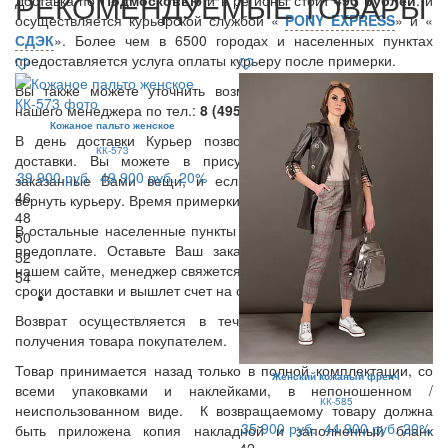
РЕКОМЕНДУЕМЫЕ ТОВАРЫ
осуществляется курьерской службой «
PONY EXPRESS
» и «
СДЭК
». Более чем в 6500 городах и населенных пунктах
предоставляется услуга оплаты курьеру после примерки.
Вы также можете уточнить возможность данной услуги у
нашего менеджера по тел.:
8 (495) 409 67 27
.
Кожаное пальто женское
В день доставки Курьер позвонит Вам и уточнит время
КК-573
доставки. Вы можете в присутствии Курьера примерить
39 900 руб.
49 900 руб.
20%
заказанные Вами вещи, и если что-то Вам не подошло,
46
вернуть курьеру. Время примерки -15 мин.
48
В остальные населенные пункты доставка осуществляется по
50
предоплате. Оставьте Ваш заказ и контактные данные на
52
нашем сайте, менеджер свяжется с Вами, уточнит стоимость и
54
сроки доставки и вышлет счет на оплату.
Возврат осуществляется в течении 14 дней с момента
получения товара покупателем.
Товар принимается назад только в полной комплектации, со
Женский кожаный френч
всеми упаковками и наклейками, в непоношенном /
КК-585
неиспользованном виде. К возвращаемому товару должна
35 900 руб.
44 900 руб.
20%
быть приложена копия накладной и заполненный бланк
42