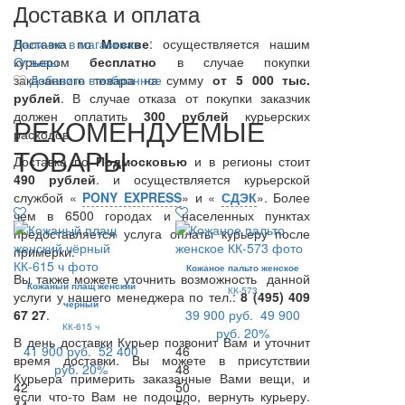
Доставка и оплата
Доставка по
Наличие в магазинах
Москве
: осуществляется нашим
курьером
Отзывы
бесплатно
в случае покупки
заказанного товара на сумму
Добавить в избранное
от 5 000 тыс.
рублей
. В случае отказа от покупки заказчик
должен оплатить
300
рублей
курьерских
РЕКОМЕНДУЕМЫЕ
расходов.
ТОВАРЫ
Доставка по
Подмосковью
и в регионы стоит
490 рублей
. и осуществляется курьерской
службой «
PONY EXPRESS
» и «
СДЭК
». Более
чем в 6500 городах и населенных пунктах
предоставляется услуга оплаты курьеру после
примерки.
Кожаное пальто женское
Вы также можете уточнить возможность данной
Кожаный плащ женский
КК-573
услуги у нашего менеджера по тел.:
8 (495) 409
чёрный
67 27
.
39 900 руб.
49 900
КК-615 ч
руб.
20%
В день доставки Курьер позвонит Вам и уточнит
41 900 руб.
52 400
46
время доставки. Вы можете в присутствии
руб.
20%
48
Курьера примерить заказанные Вами вещи, и
42
50
если что-то Вам не подошло, вернуть курьеру.