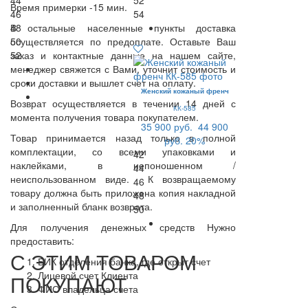
44
52
Время примерки -15 мин.
46
54
В остальные населенные пункты доставка
48
осуществляется по предоплате. Оставьте Ваш
50
заказ и контактные данные на нашем сайте,
52
менеджер свяжется с Вами, уточнит стоимость и
сроки доставки и вышлет счет на оплату.
Женский кожаный френч
Возврат осуществляется в течении 14 дней с
КК-585
момента получения товара покупателем.
35 900 руб.
44 900
Товар принимается назад только в полной
руб.
20%
комплектации, со всеми упаковками и
42
наклейками, в непоношенном /
44
неиспользованном виде. К возвращаемому
46
товару должна быть приложена копия накладной
48
и заполненный бланк возврата.
50
Для получения денежных средств Нужно
предоставить:
С ЭТИМ ТОВАРОМ
БИК отделения банка, где открыт счет
Лицевой счет Клиента
ПОКУПАЮТ
ФИО владельца счета