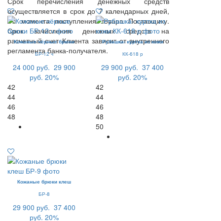
Срок перечисления денежных средств
осуществляется в срок до 7 календарных дней,
с момента поступления товара Поставщику.
Срок зачисления денежных средств на
расчетный счет Клиента зависит от внутреннего
Кожаные чёрные брюки
Рубашка- куртка из кожи
регламента банка-получателя.
БР-12 ч
КК-618 р
24 000 руб.
29 900
29 900 руб.
37 400
руб.
20%
руб.
20%
42
42
44
44
46
46
48
48
50
Кожаные брюки клеш
БР-8
29 900 руб.
37 400
руб.
20%