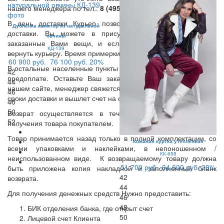
нашего менеджера по тел.:
8 (495) 409 67 27
.
В день доставки Курьер позвонит Вам и уточнит время
Дубленка авиатор из натуральной
доставки. Вы можете в присутствии Курьера примерить
овчины
заказанные Вами вещи, и если что-то Вам не подошло,
КД-139
вернуть курьеру. Время примерки -15 мин.
60 900 руб.
76 100 руб.
20%
В остальные населенные пункты доставка осуществляется по
42
предоплате. Оставьте Ваш заказ и контактные данные на
44
нашем сайте, менеджер свяжется с Вами, уточнит стоимость и
46
сроки доставки и вышлет счет на оплату.
48
50
Возврат осуществляется в течении 14 дней с момента
52
получения товара покупателем.
Товар принимается назад только в полной комплектации, со
Кожаная куртка утеплённая
всеми упаковками и наклейками, в непоношенном /
КК-658
неиспользованном виде. К возвращаемому товару должна
51 700 руб.
64 600 руб.
20%
быть приложена копия накладной и заполненный бланк
42
возврата.
44
Для получения денежных средств Нужно предоставить:
46
48
БИК отделения банка, где открыт счет
50
Лицевой счет Клиента