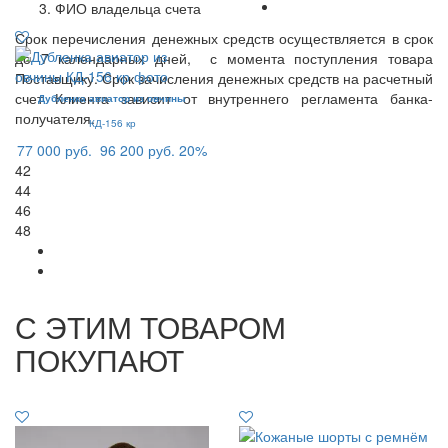
ФИО владельца счета
Срок перечисления денежных средств осуществляется в срок
до 7 календарных дней, с момента поступления товара
Поставщику. Срок зачисления денежных средств на расчетный
счет Клиента зависит от внутреннего регламента банка-
Дубленка авиатор из овчины
получателя.
КД-156 кр
77 000 руб.
96 200 руб.
20%
42
44
46
48
С ЭТИМ ТОВАРОМ
ПОКУПАЮТ