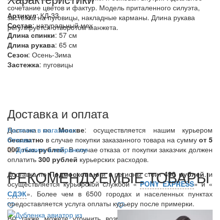
сочетание цветов и фактур. Модель приталенного силуэта,
Артикул
: КД-33
застежка на пуговицы, накладные карманы. Длина рукава
Состав
:
натуральный мех
регулируется отворотом манжета.
Длина спинки
: 57 см
Длина рукава
: 65 см
Сезон
: Осень-Зима
Застежка
: пуговицы
Доставка и оплата
Доставка по
Наличие в магазинах
Москве
: осуществляется нашим курьером
бесплатно
Отзывы
в случае покупки заказанного товара на сумму
от 5
000 тыс. рублей
Добавить в избранное
. В случае отказа от покупки заказчик должен
оплатить
300
рублей
курьерских расходов.
РЕКОМЕНДУЕМЫЕ ТОВАРЫ
Доставка по
Подмосковью
и в регионы стоит
490 рублей
. и
осуществляется курьерской службой «
PONY EXPRESS
» и «
СДЭК
». Более чем в 6500 городах и населенных пунктах
предоставляется услуга оплаты курьеру после примерки.
Вы также можете уточнить возможность данной услуги у