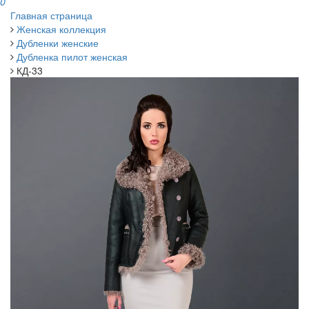
0
Главная страница
Женская коллекция
Дубленки женские
Дубленка пилот женская
КД-33