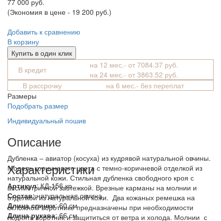
77 000 руб.
(Экономия в цене - 19 200 руб.)
Добавить к сравнению
В корзину
Купить в один клик
на 12 мес.- от 7084.37 руб.
В кредит
на 24 мес.- от 3863.52 руб.
В рассрочку
на 6 мес.- без переплат
Размеры
Подобрать размер
Индивидуальный пошив
Описание
Дубленка – авиатор (косуха) из кудрявой натуральной овчины.
Характеристики
Модель коричневого цвета с темно-коричневой отделкой из
натуральной кожи. Стильная дубленка свободного кроя с
Артикул
: КД-156 кр
ассиметричной застежкой. Врезные карманы на молнии и
Состав
:
натуральная овчина
отделкой из натуральной кожи. Два кожаных ремешка на
Длина спинки
: 60 см
отложном воротнике предназначены при необходимости
Длина рукава
: 66 см
поднять воротник и защититься от ветра и холода. Молнии с