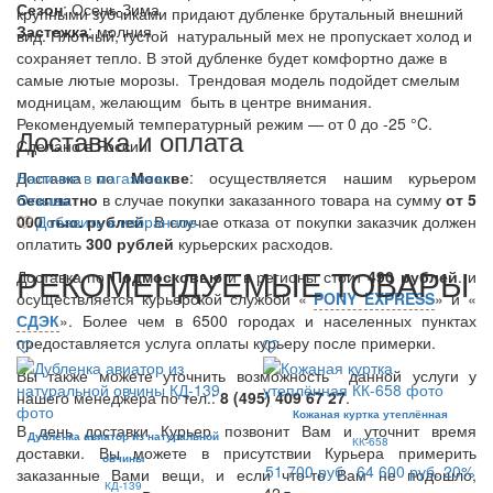
Сезон
: Осень-Зима
крупными зубчиками придают дубленке брутальный внешний
Застежка
: молния
вид. Плотный, густой натуральный мех не пропускает холод и
сохраняет тепло. В этой дубленке будет комфортно даже в
самые лютые морозы. Трендовая модель подойдет смелым
модницам, желающим быть в центре внимания.
Рекомендуемый температурный режим — от 0 до -25 °C.
Доставка и оплата
Сделано в России.
Доставка по
Наличие в магазинах
Москве
: осуществляется нашим курьером
бесплатно
Отзывы
в случае покупки заказанного товара на сумму
от 5
000 тыс. рублей
Добавить в избранное
. В случае отказа от покупки заказчик должен
оплатить
300
рублей
курьерских расходов.
РЕКОМЕНДУЕМЫЕ ТОВАРЫ
Доставка по
Подмосковью
и в регионы стоит
490 рублей
. и
осуществляется курьерской службой «
PONY EXPRESS
» и «
СДЭК
». Более чем в 6500 городах и населенных пунктах
предоставляется услуга оплаты курьеру после примерки.
Вы также можете уточнить возможность данной услуги у
нашего менеджера по тел.:
8 (495) 409 67 27
.
Кожаная куртка утеплённая
В день доставки Курьер позвонит Вам и уточнит время
Дубленка авиатор из натуральной
КК-658
доставки. Вы можете в присутствии Курьера примерить
овчины
51 700 руб.
64 600 руб.
20%
заказанные Вами вещи, и если что-то Вам не подошло,
КД-139