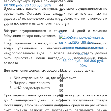
42
вернуть курьеру. Время примерки -15 мин.
60 900 руб.
76 100 руб.
20%
44
В остальные населенные пункты доставка осуществляется по
42
46
предоплате. Оставьте Ваш заказ и контактные данные на
44
48
нашем сайте, менеджер свяжется с Вами, уточнит стоимость и
46
50
сроки доставки и вышлет счет на оплату.
48
50
Возврат осуществляется в течении 14 дней с момента
52
получения товара покупателем.
Товар принимается назад только в полной комплектации, со
всеми упаковками и наклейками, в непоношенном /
Дублёнка молодёжная из овчины
неиспользованном виде. К возвращаемому товару должна
КДО-180
быть приложена копия накладной и заполненный бланк
85 000 руб.
106 300 руб.
возврата.
20%
Для получения денежных средств Нужно предоставить:
42
44
БИК отделения банка, где открыт счет
46
Лицевой счет Клиента
48
ФИО владельца счета
50
Срок перечисления денежных средств осуществляется в срок
52
до 7 календарных дней, с момента поступления товара
54
Поставщику. Срок зачисления денежных средств на расчетный
56
счет Клиента зависит от внутреннего регламента банка-