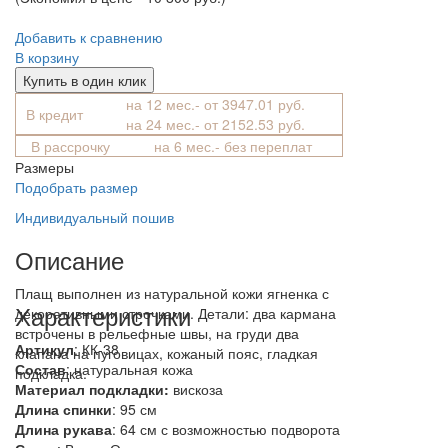
Добавить к сравнению
В корзину
Купить в один клик
на 12 мес.- от 3947.01 руб.
В кредит
на 24 мес.- от 2152.53 руб.
В рассрочку
на 6 мес.- без переплат
Размеры
Подобрать размер
Индивидуальный пошив
Описание
Плащ выполнен из натуральной кожи ягненка с
Характеристики
декоративными строчками. Детали: два кармана
встрочены в рельефные швы, на груди два
Артикул
: КК-38
клапана на пуговицах, кожаный пояс, гладкая
Состав
:
натуральная кожа
подкладка.
Материал подкладки:
вискоза
Длина спинки
: 95 см
Длина рукава
: 64 см с возможностью подворота