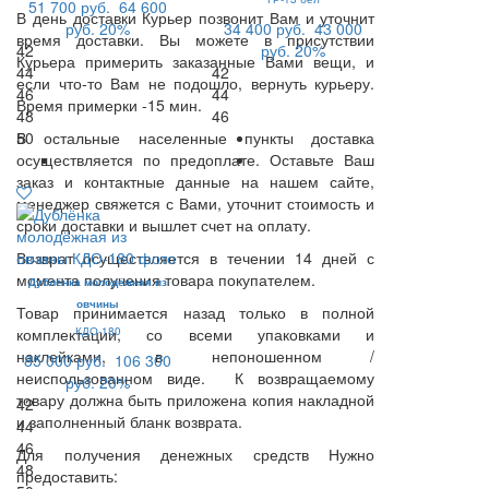
51 700 руб.
64 600
В день доставки Курьер позвонит Вам и уточнит
руб.
20%
34 400 руб.
43 000
время доставки. Вы можете в присутствии
42
руб.
20%
Курьера примерить заказанные Вами вещи, и
44
42
если что-то Вам не подошло, вернуть курьеру.
46
44
Время примерки -15 мин.
48
46
В остальные населенные пункты доставка
50
осуществляется по предоплате. Оставьте Ваш
заказ и контактные данные на нашем сайте,
менеджер свяжется с Вами, уточнит стоимость и
сроки доставки и вышлет счет на оплату.
Возврат осуществляется в течении 14 дней с
момента получения товара покупателем.
Дублёнка молодёжная из
овчины
Товар принимается назад только в полной
комплектации, со всеми упаковками и
КДО-180
наклейками, в непоношенном /
85 000 руб.
106 300
неиспользованном виде. К возвращаемому
руб.
20%
товару должна быть приложена копия накладной
42
и заполненный бланк возврата.
44
46
Для получения денежных средств Нужно
48
предоставить: