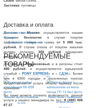
Сезон
: Весна-Осень
Застежка
: пуговицы
Доставка и оплата
Доставка по
Наличие в магазинах
Москве
: осуществляется нашим
курьером
Отзывы
бесплатно
в случае покупки
заказанного товара на сумму
Добавить в избранное
от 5 000 тыс.
рублей
. В случае отказа от покупки заказчик
должен оплатить
300
рублей
курьерских
РЕКОМЕНДУЕМЫЕ
расходов.
ТОВАРЫ
Доставка по
Подмосковью
и в регионы стоит
490 рублей
. и осуществляется курьерской
службой «
PONY EXPRESS
» и «
СДЭК
». Более
чем в 6500 городах и населенных пунктах
предоставляется услуга оплаты курьеру после
примерки.
Вы также можете уточнить возможность данной
Кожаная куртка утеплённая
Пальто белое с капюшоном
услуги у нашего менеджера по тел.:
8 (495) 409
из меха песца
КК-658
67 27
.
ГР-13 бел