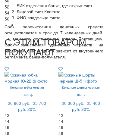
50
БИК отделения банка, где открыт счет
52
Лицевой счет Клиента
54
ФИО владельца счета
56
Срок перечисления денежных средств
осуществляется в срок до 7 календарных дней,
С ЭТИМ ТОВАРОМ
с момента поступления товара Поставщику.
Срок зачисления денежных средств на
ПОКУПАЮТ
расчетный счет Клиента зависит от внутреннего
регламента банка-получателя.
Кожаная юбка модная
Кожаные шорты черные
Ю-22 ф
Ш-5 ч
20 600 руб.
25 700
20 300 руб.
25 400
руб.
20%
руб.
20%
42
42
44
44
46
46
48
48