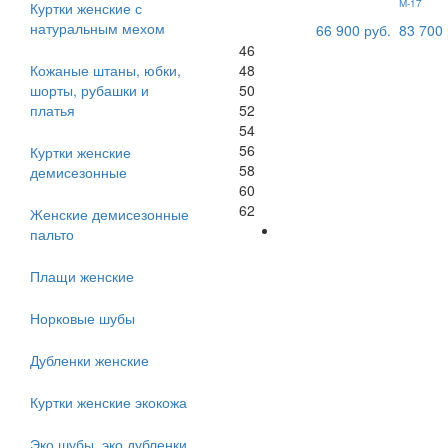
М-17
Куртки женские с
натуральным мехом
66 900 руб.
83 700 
46
Кожаные штаны, юбки,
48
шорты, рубашки и
50
платья
52
54
56
Куртки женские
58
демисезонные
60
62
Женские демисезонные
пальто
Плащи женские
Норковые шубы
Дубленки женские
Куртки женские экокожа
Эко шубы, эко дубленки