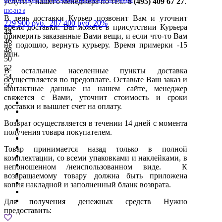
услуги у нашего менеджера по тел.:
8 (495) 409 67 27
.
ШС-212 б
В день доставки Курьер позвонит Вам и уточнит
229 900 руб.
287 400 руб.
20%
время доставки. Вы можете в присутствии Курьера
44
примерить заказанные Вами вещи, и если что-то Вам
46
не подошло, вернуть курьеру. Время примерки -15
48
мин.
50
52
В остальные населенные пункты доставка
54
осуществляется по предоплате. Оставьте Ваш заказ и
56
контактные данные на нашем сайте, менеджер
свяжется с Вами, уточнит стоимость и сроки
доставки и вышлет счет на оплату.
Возврат осуществляется в течении 14 дней с момента
получения товара покупателем.
Товар принимается назад только в полной
комплектации, со всеми упаковками и наклейками, в
непоношенном /неиспользованном виде. К
возвращаемому товару должна быть приложена
копия накладной и заполненный бланк возврата.
Для получения денежных средств Нужно
предоставить: