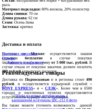
Состав
:
натуральный мех норки + натуральный мех
рысь
Материал подкладки:
80% вискоза, 20% полиэстер
Длина спинки
: 70 см
Длина рукава
: 62 см
Сезон
: Осень-Зима
Застежка
: крючки
Доставка и оплата
Доставка по
Наличие в магазинах
Москве
: осуществляется нашим
курьером
Отзывы
бесплатно
в случае покупки
заказанного товара на сумму
Добавить в избранное
от 5 000 тыс. рублей
. В
случае отказа от покупки заказчик должен оплатить
300
рублей
курьерских расходов.
Рекомендуемые товары
Доставка по
Подмосковью
и в регионы стоит
490
рублей
. и осуществляется курьерской службой «
PONY EXPRESS
» и «
СДЭК
». Более чем в 6500
городах и населенных пунктах предоставляется
услуга оплаты курьеру после примерки.
Вы также можете уточнить возможность данной
Шуба из норки летучая мышь с капюшоном из куницы