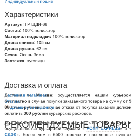
Индивидуальный пошив
Характеристики
Артикул
: ГР ШДИ-68
Состав
:
100% полиэстер
Материал подкладки:
100% полиэстер
Длина спинки
: 105 см
Длина рукава
: 62 см
Сезон
: Осень-Зима
Застежка
: пуговицы
Доставка и оплата
Доставка по
Наличие в магазинах
Москве
: осуществляется нашим курьером
бесплатно
Отзывы
в случае покупки заказанного товара на сумму
от 5
000 тыс. рублей
Добавить в избранное
. В случае отказа от покупки заказчик должен
оплатить
300
рублей
курьерских расходов.
РЕКОМЕНДУЕМЫЕ ТОВАРЫ
Доставка по
Подмосковью
и в регионы стоит
490 рублей
. и
осуществляется курьерской службой «
PONY EXPRESS
» и «
СДЭК
». Более чем в 6500 городах и населенных пунктах