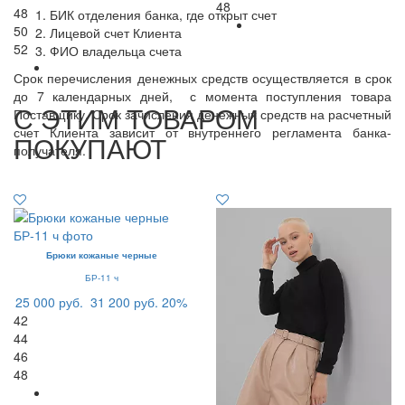
48
48
БИК отделения банка, где открыт счет
50
Лицевой счет Клиента
52
ФИО владельца счета
Срок перечисления денежных средств осуществляется в срок
до 7 календарных дней, с момента поступления товара
С ЭТИМ ТОВАРОМ
Поставщику. Срок зачисления денежных средств на расчетный
счет Клиента зависит от внутреннего регламента банка-
ПОКУПАЮТ
получателя.
Брюки кожаные черные
БР-11 ч
25 000 руб.
31 200 руб.
20%
42
44
46
48